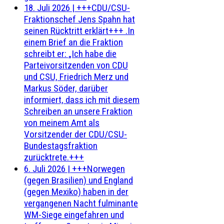
18. Juli 2026
|
+++CDU/CSU-
Fraktionschef Jens Spahn hat
seinen Rücktritt erklärt+++ .In
einem Brief an die Fraktion
schreibt er: „Ich habe die
Parteivorsitzenden von CDU
und CSU, Friedrich Merz und
Markus Söder, darüber
informiert, dass ich mit diesem
Schreiben an unsere Fraktion
von meinem Amt als
Vorsitzender der CDU/CSU-
Bundestagsfraktion
zurücktrete.+++
6. Juli 2026
|
+++Norwegen
(gegen Brasilien) und England
(gegen Mexiko) haben in der
vergangenen Nacht fulminante
WM-Siege eingefahren und