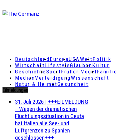
Deutschland
Europa
USA
Welt
Politik
Wirtschaft
Lifestyle
Glauben
Kultur
Geschichte
Sport
Früher Vogel
Familie
Medien
Verteidigung
Wissenschaft
Natur & Heimat
Gesundheit
Eilmeldungen
31. Juli 2026
|
+++EILMELDUNG
—Wegen der dramatischen
Flüchtluingssituation in Ceuta
hat Italien alle See- und
Luftgrenzen zu Spanien
geschlossen+++