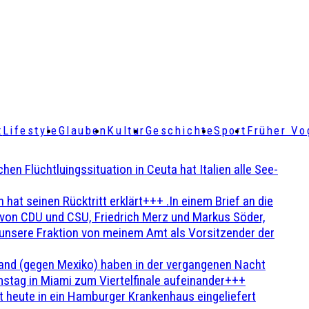
t
Lifestyle
Glauben
Kultur
Geschichte
Sport
Früher Vo
Flüchtluingssituation in Ceuta hat Italien alle See-
t seinen Rücktritt erklärt+++ .In einem Brief an die
en von CDU und CSU, Friedrich Merz und Markus Söder,
 unsere Fraktion von meinem Amt als Vorsitzender der
and (gegen Mexiko) haben in der vergangenen Nacht
stag in Miami zum Viertelfinale aufeinander+++
 heute in ein Hamburger Krankenhaus eingeliefert