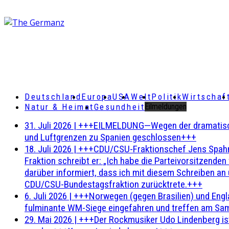
Deutschland
Europa
USA
Welt
Politik
Wirtschaf
Natur & Heimat
Gesundheit
Eilmeldungen
31. Juli 2026
|
+++EILMELDUNG—Wegen der dramatischen 
und Luftgrenzen zu Spanien geschlossen+++
18. Juli 2026
|
+++CDU/CSU-Fraktionschef Jens Spahn ha
Fraktion schreibt er: „Ich habe die Parteivorsitzend
darüber informiert, dass ich mit diesem Schreiben an
CDU/CSU-Bundestagsfraktion zurücktrete.+++
6. Juli 2026
|
+++Norwegen (gegen Brasilien) und Engl
fulminante WM-Siege eingefahren und treffen am Sam
29. Mai 2026
|
+++Der Rockmusiker Udo Lindenberg ist