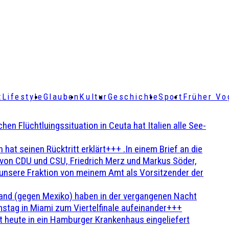
t
Lifestyle
Glauben
Kultur
Geschichte
Sport
Früher Vo
Flüchtluingssituation in Ceuta hat Italien alle See-
t seinen Rücktritt erklärt+++ .In einem Brief an die
en von CDU und CSU, Friedrich Merz und Markus Söder,
 unsere Fraktion von meinem Amt als Vorsitzender der
and (gegen Mexiko) haben in der vergangenen Nacht
stag in Miami zum Viertelfinale aufeinander+++
 heute in ein Hamburger Krankenhaus eingeliefert