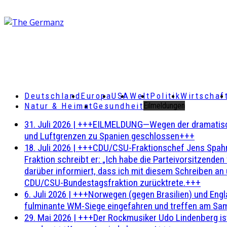
Deutschland
Europa
USA
Welt
Politik
Wirtschaf
Natur & Heimat
Gesundheit
Eilmeldungen
31. Juli 2026
|
+++EILMELDUNG—Wegen der dramatischen 
und Luftgrenzen zu Spanien geschlossen+++
18. Juli 2026
|
+++CDU/CSU-Fraktionschef Jens Spahn ha
Fraktion schreibt er: „Ich habe die Parteivorsitzend
darüber informiert, dass ich mit diesem Schreiben an
CDU/CSU-Bundestagsfraktion zurücktrete.+++
6. Juli 2026
|
+++Norwegen (gegen Brasilien) und Engl
fulminante WM-Siege eingefahren und treffen am Sam
29. Mai 2026
|
+++Der Rockmusiker Udo Lindenberg ist