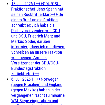
18. Juli 2026
|
+++CDU/CSU-
Fraktionschef Jens Spahn hat
seinen Rücktritt erklärt+++ .In
einem Brief an die Fraktion
schreibt er: „Ich habe die
Parteivorsitzenden von CDU
und CSU, Friedrich Merz und
Markus Söder, darüber
informiert, dass ich mit diesem
Schreiben an unsere Fraktion
von meinem Amt als
Vorsitzender der CDU/CSU-
Bundestagsfraktion
zurücktrete.+++
6. Juli 2026
|
+++Norwegen
(gegen Brasilien) und England
(gegen Mexiko) haben in der
vergangenen Nacht fulminante
WM-Siege eingefahren und