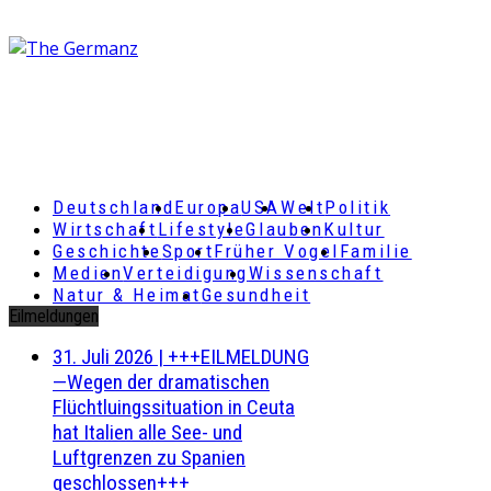
Deutschland
Europa
USA
Welt
Politik
Wirtschaft
Lifestyle
Glauben
Kultur
Geschichte
Sport
Früher Vogel
Familie
Medien
Verteidigung
Wissenschaft
Natur & Heimat
Gesundheit
Eilmeldungen
31. Juli 2026
|
+++EILMELDUNG
—Wegen der dramatischen
Flüchtluingssituation in Ceuta
hat Italien alle See- und
Luftgrenzen zu Spanien
geschlossen+++