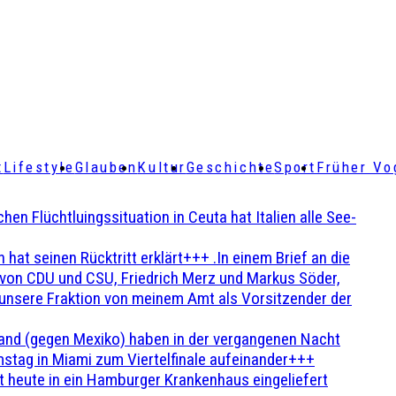
t
Lifestyle
Glauben
Kultur
Geschichte
Sport
Früher Vo
Flüchtluingssituation in Ceuta hat Italien alle See-
t seinen Rücktritt erklärt+++ .In einem Brief an die
en von CDU und CSU, Friedrich Merz und Markus Söder,
 unsere Fraktion von meinem Amt als Vorsitzender der
and (gegen Mexiko) haben in der vergangenen Nacht
stag in Miami zum Viertelfinale aufeinander+++
 heute in ein Hamburger Krankenhaus eingeliefert