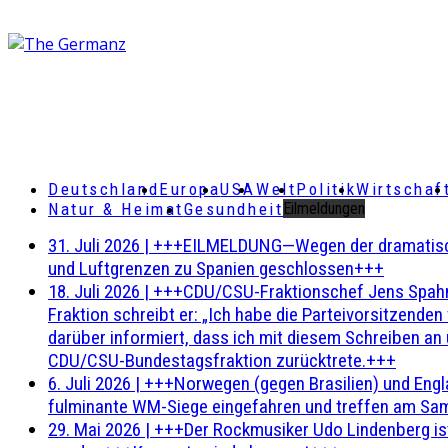
Deutschland
Europa
USA
Welt
Politik
Wirtschaf
Natur & Heimat
Gesundheit
Eilmeldungen
31. Juli 2026
|
+++EILMELDUNG—Wegen der dramatischen 
und Luftgrenzen zu Spanien geschlossen+++
18. Juli 2026
|
+++CDU/CSU-Fraktionschef Jens Spahn ha
Fraktion schreibt er: „Ich habe die Parteivorsitzend
darüber informiert, dass ich mit diesem Schreiben an
CDU/CSU-Bundestagsfraktion zurücktrete.+++
6. Juli 2026
|
+++Norwegen (gegen Brasilien) und Engl
fulminante WM-Siege eingefahren und treffen am Sam
29. Mai 2026
|
+++Der Rockmusiker Udo Lindenberg ist