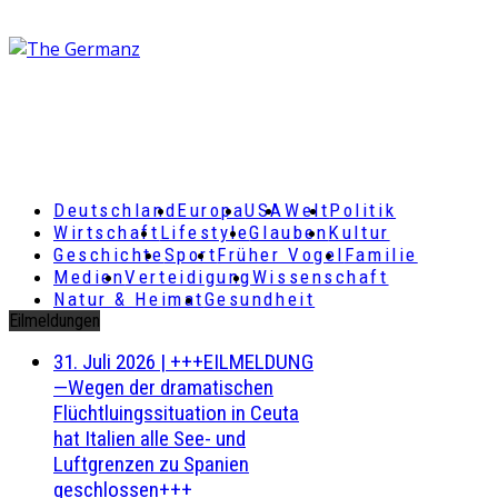
Deutschland
Europa
USA
Welt
Politik
Wirtschaft
Lifestyle
Glauben
Kultur
Geschichte
Sport
Früher Vogel
Familie
Medien
Verteidigung
Wissenschaft
Natur & Heimat
Gesundheit
Eilmeldungen
31. Juli 2026
|
+++EILMELDUNG
—Wegen der dramatischen
Flüchtluingssituation in Ceuta
hat Italien alle See- und
Luftgrenzen zu Spanien
geschlossen+++