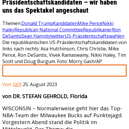
Präsidentschaftskandidaten – wir haben
uns das Spektakel angeschaut
Themen:
Donald Trump
Kandidaten
Mike Pence
Nikki
Haley
Republican National Committee
Republikaner
Ron
DeSantis
Sean Hannity
twitter
US-Präsidentschaftswahlen
Die republikanischen US-Präsidentschaftskandidaten von
links nach rechts: Asa Hutchinson, Chris Christie, Mike
Pence, Ron DeSantis, Vivek Ramaswamy, Nikki Haley, Tim
Scott und Doug Burgum. Foto: Morry Gash/AP
Von:
GER
25. August 2023
von DR. STEFAN GEHROLD, Florida
WISCONSIN – Normalerweise geht hier das Top-
NBA-Team der Milwaukee Bucks auf Punktejagd.
Vorgestern Abend stand die Politik im
Mittelpunkt. Das Thema: die