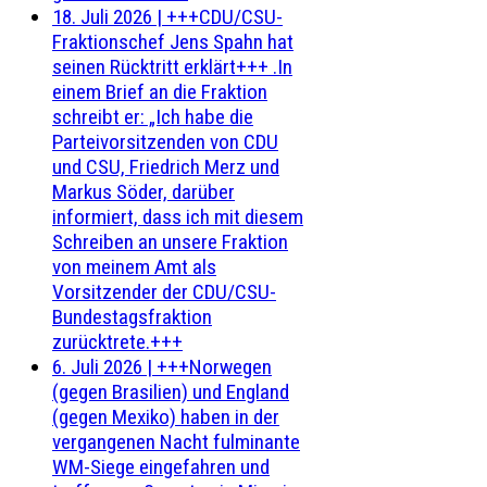
18. Juli 2026
|
+++CDU/CSU-
Fraktionschef Jens Spahn hat
seinen Rücktritt erklärt+++ .In
einem Brief an die Fraktion
schreibt er: „Ich habe die
Parteivorsitzenden von CDU
und CSU, Friedrich Merz und
Markus Söder, darüber
informiert, dass ich mit diesem
Schreiben an unsere Fraktion
von meinem Amt als
Vorsitzender der CDU/CSU-
Bundestagsfraktion
zurücktrete.+++
6. Juli 2026
|
+++Norwegen
(gegen Brasilien) und England
(gegen Mexiko) haben in der
vergangenen Nacht fulminante
WM-Siege eingefahren und