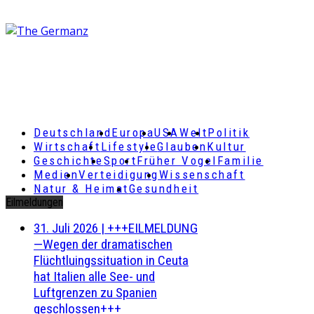
Deutschland
Europa
USA
Welt
Politik
Wirtschaft
Lifestyle
Glauben
Kultur
Geschichte
Sport
Früher Vogel
Familie
Medien
Verteidigung
Wissenschaft
Natur & Heimat
Gesundheit
Eilmeldungen
31. Juli 2026
|
+++EILMELDUNG
—Wegen der dramatischen
Flüchtluingssituation in Ceuta
hat Italien alle See- und
Luftgrenzen zu Spanien
geschlossen+++