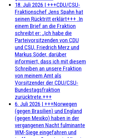
18. Juli 2026
|
+++CDU/CSU-
Fraktionschef Jens Spahn hat
seinen Rücktritt erklärt+++ .In
einem Brief an die Fraktion
schreibt er: „Ich habe die
Parteivorsitzenden von CDU
und CSU, Friedrich Merz und
Markus Söder, darüber
informiert, dass ich mit diesem
Schreiben an unsere Fraktion
von meinem Amt als
Vorsitzender der CDU/CSU-
Bundestagsfraktion
zurücktrete.+++
6. Juli 2026
|
+++Norwegen
(gegen Brasilien) und England
(gegen Mexiko) haben in der
vergangenen Nacht fulminante
WM-Siege eingefahren und