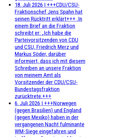
18. Juli 2026
|
+++CDU/CSU-
Fraktionschef Jens Spahn hat
seinen Rücktritt erklärt+++ .In
einem Brief an die Fraktion
schreibt er: „Ich habe die
Parteivorsitzenden von CDU
und CSU, Friedrich Merz und
Markus Söder, darüber
informiert, dass ich mit diesem
Schreiben an unsere Fraktion
von meinem Amt als
Vorsitzender der CDU/CSU-
Bundestagsfraktion
zurücktrete.+++
6. Juli 2026
|
+++Norwegen
(gegen Brasilien) und England
(gegen Mexiko) haben in der
vergangenen Nacht fulminante
WM-Siege eingefahren und