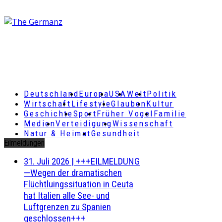
Deutschland
Europa
USA
Welt
Politik
Wirtschaft
Lifestyle
Glauben
Kultur
Geschichte
Sport
Früher Vogel
Familie
Medien
Verteidigung
Wissenschaft
Natur & Heimat
Gesundheit
Eilmeldungen
31. Juli 2026
|
+++EILMELDUNG
—Wegen der dramatischen
Flüchtluingssituation in Ceuta
hat Italien alle See- und
Luftgrenzen zu Spanien
geschlossen+++