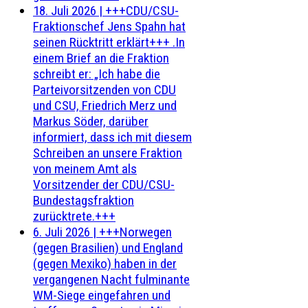
18. Juli 2026
|
+++CDU/CSU-
Fraktionschef Jens Spahn hat
seinen Rücktritt erklärt+++ .In
einem Brief an die Fraktion
schreibt er: „Ich habe die
Parteivorsitzenden von CDU
und CSU, Friedrich Merz und
Markus Söder, darüber
informiert, dass ich mit diesem
Schreiben an unsere Fraktion
von meinem Amt als
Vorsitzender der CDU/CSU-
Bundestagsfraktion
zurücktrete.+++
6. Juli 2026
|
+++Norwegen
(gegen Brasilien) und England
(gegen Mexiko) haben in der
vergangenen Nacht fulminante
WM-Siege eingefahren und