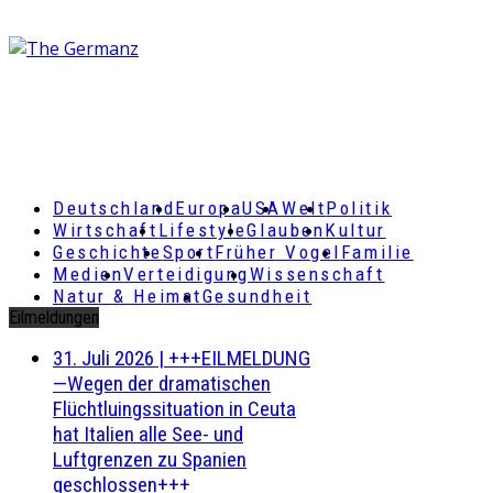
Deutschland
Europa
USA
Welt
Politik
Wirtschaft
Lifestyle
Glauben
Kultur
Geschichte
Sport
Früher Vogel
Familie
Medien
Verteidigung
Wissenschaft
Natur & Heimat
Gesundheit
Eilmeldungen
31. Juli 2026
|
+++EILMELDUNG
—Wegen der dramatischen
Flüchtluingssituation in Ceuta
hat Italien alle See- und
Luftgrenzen zu Spanien
geschlossen+++