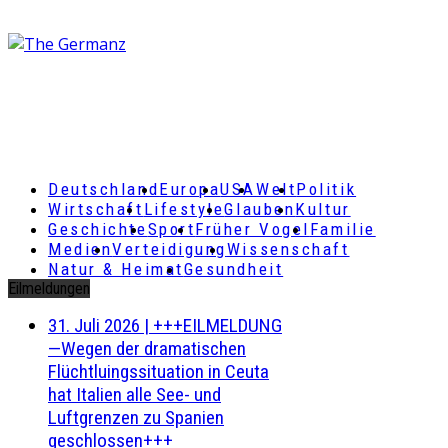
Deutschland
Europa
USA
Welt
Politik
Wirtschaft
Lifestyle
Glauben
Kultur
Geschichte
Sport
Früher Vogel
Familie
Medien
Verteidigung
Wissenschaft
Natur & Heimat
Gesundheit
Eilmeldungen
31. Juli 2026
|
+++EILMELDUNG
—Wegen der dramatischen
Flüchtluingssituation in Ceuta
hat Italien alle See- und
Luftgrenzen zu Spanien
geschlossen+++