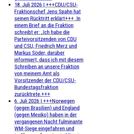
18. Juli 2026
|
+++CDU/CSU-
Fraktionschef Jens Spahn hat
seinen Rücktritt erklärt+++ .In
einem Brief an die Fraktion
schreibt er: „Ich habe die
Parteivorsitzenden von CDU
und CSU, Friedrich Merz und
Markus Söder, darüber
informiert, dass ich mit diesem
Schreiben an unsere Fraktion
von meinem Amt als
Vorsitzender der CDU/CSU-
Bundestagsfraktion
zurücktrete.+++
6. Juli 2026
|
+++Norwegen
(gegen Brasilien) und England
(gegen Mexiko) haben in der
vergangenen Nacht fulminante
WM-Siege eingefahren und