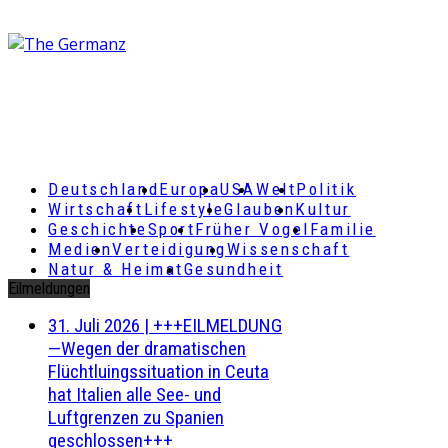
Deutschland
Europa
USA
Welt
Politik
Wirtschaft
Lifestyle
Glauben
Kultur
Geschichte
Sport
Früher Vogel
Familie
Medien
Verteidigung
Wissenschaft
Natur & Heimat
Gesundheit
Eilmeldungen
31. Juli 2026
|
+++EILMELDUNG
—Wegen der dramatischen
Flüchtluingssituation in Ceuta
hat Italien alle See- und
Luftgrenzen zu Spanien
geschlossen+++