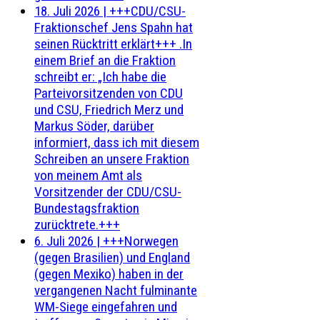
18. Juli 2026
|
+++CDU/CSU-
Fraktionschef Jens Spahn hat
seinen Rücktritt erklärt+++ .In
einem Brief an die Fraktion
schreibt er: „Ich habe die
Parteivorsitzenden von CDU
und CSU, Friedrich Merz und
Markus Söder, darüber
informiert, dass ich mit diesem
Schreiben an unsere Fraktion
von meinem Amt als
Vorsitzender der CDU/CSU-
Bundestagsfraktion
zurücktrete.+++
6. Juli 2026
|
+++Norwegen
(gegen Brasilien) und England
(gegen Mexiko) haben in der
vergangenen Nacht fulminante
WM-Siege eingefahren und