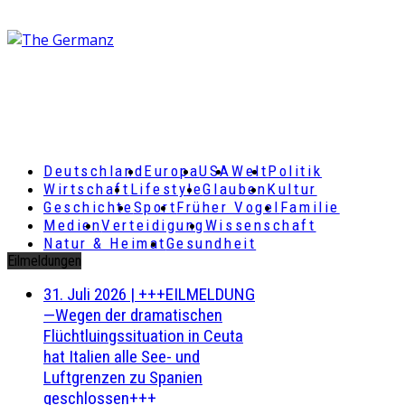
Deutschland
Europa
USA
Welt
Politik
Wirtschaft
Lifestyle
Glauben
Kultur
Geschichte
Sport
Früher Vogel
Familie
Medien
Verteidigung
Wissenschaft
Natur & Heimat
Gesundheit
Eilmeldungen
31. Juli 2026
|
+++EILMELDUNG
—Wegen der dramatischen
Flüchtluingssituation in Ceuta
hat Italien alle See- und
Luftgrenzen zu Spanien
geschlossen+++