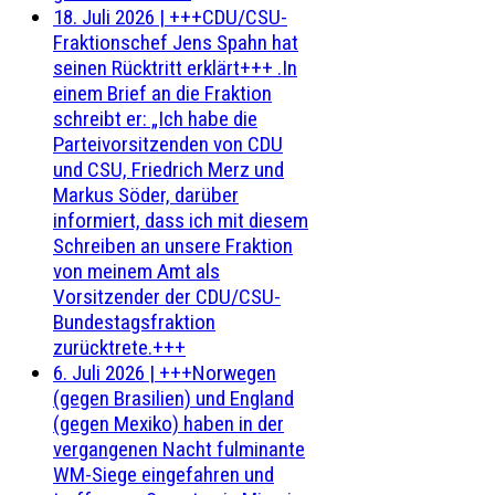
18. Juli 2026
|
+++CDU/CSU-
Fraktionschef Jens Spahn hat
seinen Rücktritt erklärt+++ .In
einem Brief an die Fraktion
schreibt er: „Ich habe die
Parteivorsitzenden von CDU
und CSU, Friedrich Merz und
Markus Söder, darüber
informiert, dass ich mit diesem
Schreiben an unsere Fraktion
von meinem Amt als
Vorsitzender der CDU/CSU-
Bundestagsfraktion
zurücktrete.+++
6. Juli 2026
|
+++Norwegen
(gegen Brasilien) und England
(gegen Mexiko) haben in der
vergangenen Nacht fulminante
WM-Siege eingefahren und