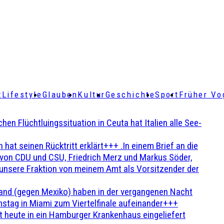
t
Lifestyle
Glauben
Kultur
Geschichte
Sport
Früher Vo
Flüchtluingssituation in Ceuta hat Italien alle See-
t seinen Rücktritt erklärt+++ .In einem Brief an die
en von CDU und CSU, Friedrich Merz und Markus Söder,
 unsere Fraktion von meinem Amt als Vorsitzender der
and (gegen Mexiko) haben in der vergangenen Nacht
stag in Miami zum Viertelfinale aufeinander+++
 heute in ein Hamburger Krankenhaus eingeliefert