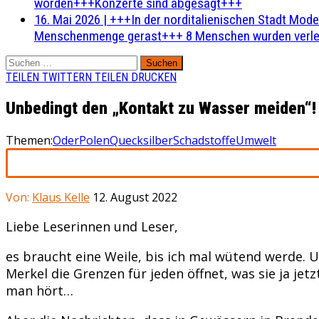
worden+++Konzerte sind abgesagt+++
16. Mai 2026
|
+++In der norditalienischen Stadt Mode
Menschenmenge gerast+++ 8 Menschen wurden verlet
Suchen
nach:
TEILEN
TWITTERN
TEILEN
DRUCKEN
Unbedingt den „Kontakt zu Wasser meiden“!
Themen:
Oder
Polen
Quecksilber
Schadstoffe
Umwelt
Von:
Klaus Kelle
12. August 2022
Liebe Leserinnen und Leser,
es braucht eine Weile, bis ich mal wütend werde. 
Merkel die Grenzen für jeden öffnet, was sie ja je
man hört…