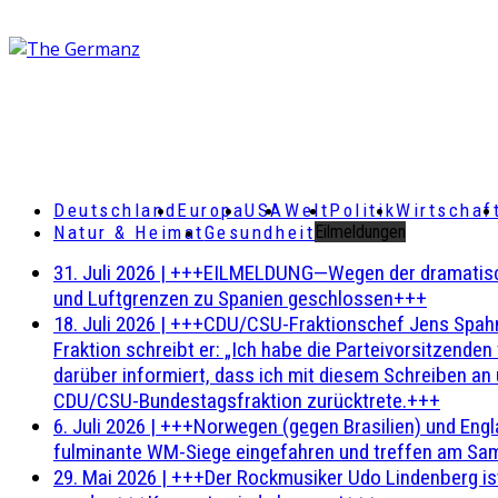
Deutschland
Europa
USA
Welt
Politik
Wirtschaf
Natur & Heimat
Gesundheit
Eilmeldungen
31. Juli 2026
|
+++EILMELDUNG—Wegen der dramatischen 
und Luftgrenzen zu Spanien geschlossen+++
18. Juli 2026
|
+++CDU/CSU-Fraktionschef Jens Spahn ha
Fraktion schreibt er: „Ich habe die Parteivorsitzend
darüber informiert, dass ich mit diesem Schreiben an
CDU/CSU-Bundestagsfraktion zurücktrete.+++
6. Juli 2026
|
+++Norwegen (gegen Brasilien) und Engl
fulminante WM-Siege eingefahren und treffen am Sam
29. Mai 2026
|
+++Der Rockmusiker Udo Lindenberg ist