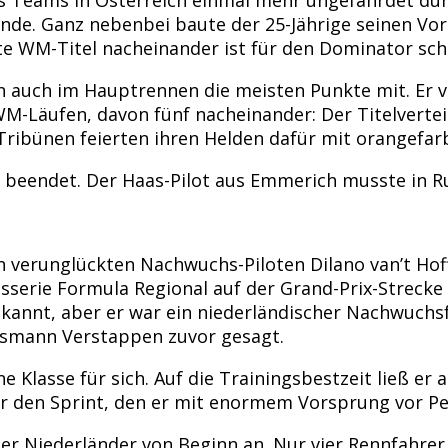
nde. Ganz nebenbei baute der 25-Jährige seinen Vo
te WM-Titel nacheinander ist für den Dominator scho
 auch im Hauptrennen die meisten Punkte mit. Er ve
 WM-Läufen, davon fünf nacheinander: Der Titelvertei
n Tribünen feierten ihren Helden dafür mit orange
g beendet. Der Haas-Pilot aus Emmerich musste in 
h verunglückten Nachwuchs-Piloten Dilano van’t Hoff
serie Formula Regional auf der Grand-Prix-Streck
gekannt, aber er war ein niederländischer Nachwuchs
andsmann Verstappen zuvor gesagt.
 Klasse für sich. Auf die Trainingsbestzeit ließ er
für den Sprint, den er mit enormem Vorsprung vor P
 Niederländer von Beginn an. Nur vier Rennfahrer 