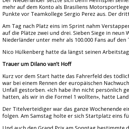
mehr auf dem Konto als Brasiliens Motorsportlege
Punkte vor Teamkollege Sergio Perez aus. Der drit
Am Tag nach Platz eins im Sprint nahm Verstappen
auf die Plätze zwei und drei. Sieben Siege in neun
Niederländer unter mehr als 100.000 Fans auf de
Nico Hülkenberg hatte da längst seinen Arbeitsta
Trauer um Dilano van’t Hoff
Kurz vor dem Start hatte das Fahrerfeld des tödlic
war bei einem Rennen der europäischen Nachwuchs
Unfall gestorben. «Ich habe ihn nicht persönlich 
hatten, als wir in die Formel 1 wollten», hatte L
Der Titelverteidiger war das ganze Wochenende eine
folgen. Am Samstag holte er sich Startplatz eins 
Und auch den Grand Prix am Sonntag bestimmte der