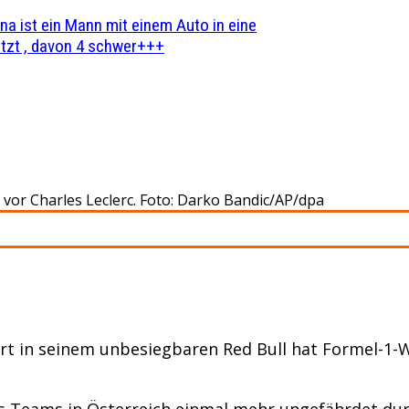
na ist ein Mann mit einem Auto in eine
zt , davon 4 schwer+++
vor Charles Leclerc. Foto: Darko Bandic/AP/dpa
t in seinem unbesiegbaren Red Bull hat Formel-1-
es Teams in Österreich einmal mehr ungefährdet du