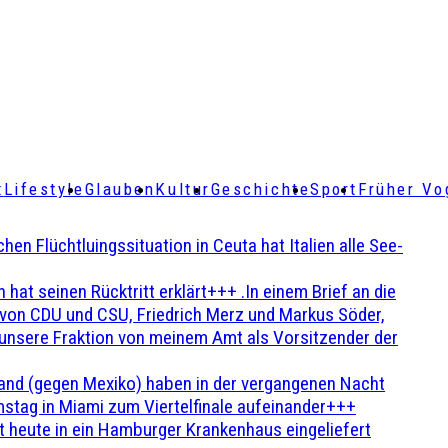
t
Lifestyle
Glauben
Kultur
Geschichte
Sport
Früher Vo
Flüchtluingssituation in Ceuta hat Italien alle See-
t seinen Rücktritt erklärt+++ .In einem Brief an die
en von CDU und CSU, Friedrich Merz und Markus Söder,
 unsere Fraktion von meinem Amt als Vorsitzender der
and (gegen Mexiko) haben in der vergangenen Nacht
stag in Miami zum Viertelfinale aufeinander+++
 heute in ein Hamburger Krankenhaus eingeliefert