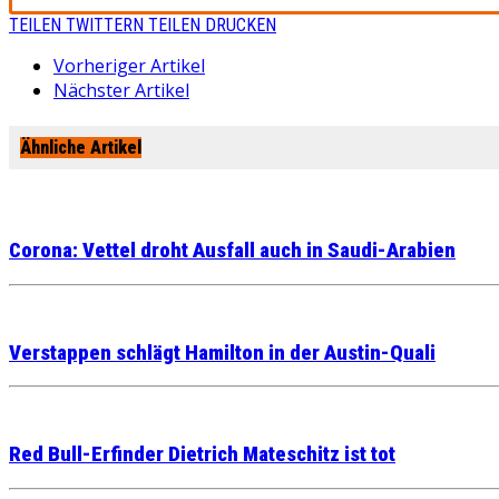
TEILEN
TWITTERN
TEILEN
DRUCKEN
Vorheriger Artikel
Nächster Artikel
Ähnliche Artikel
Corona: Vettel droht Ausfall auch in Saudi-Arabien
Verstappen schlägt Hamilton in der Austin-Quali
Red Bull-Erfinder Dietrich Mateschitz ist tot