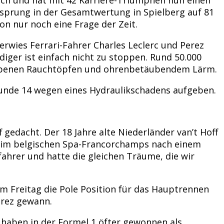
rsprung in der Gesamtwertung in Spielberg auf 81
n nur noch eine Frage der Zeit.
rwies Ferrari-Fahrer Charles Leclerc und Perez
diger ist einfach nicht zu stoppen. Rund 50.000
farbenen Rauchtöpfen und ohrenbetäubendem Lärm.
Runde 14 wegen eines Hydraulikschadens aufgeben.
 gedacht. Der 18 Jahre alte Niederländer van’t Hoff
e im belgischen Spa-Francorchamps nach einem
fahrer und hatte die gleichen Träume, die wir
 am Freitag die Pole Position für das Hauptrennen
erez gewann.
haben in der Formel 1 öfter gewonnen als