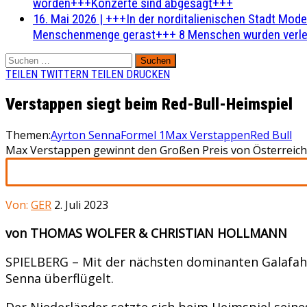
worden+++Konzerte sind abgesagt+++
16. Mai 2026
|
+++In der norditalienischen Stadt Mode
Menschenmenge gerast+++ 8 Menschen wurden verlet
Suchen
nach:
TEILEN
TWITTERN
TEILEN
DRUCKEN
Verstappen siegt beim Red-Bull-Heimspiel
Themen:
Ayrton Senna
Formel 1
Max Verstappen
Red Bull
Max Verstappen gewinnt den Großen Preis von Österreich 
Von:
GER
2. Juli 2023
von THOMAS WOLFER & CHRISTIAN HOLLMANN
SPIELBERG – Mit der nächsten dominanten Galafahr
Senna überflügelt.
Der Niederländer setzte sich beim Heimspiel sein