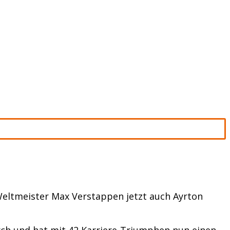
Weltmeister Max Verstappen jetzt auch Ayrton
rch und hat mit 42 Karriere-Triumphen nun einen