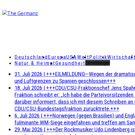
Deutschland
Europa
USA
Welt
Politik
Wirtschaf
Natur & Heimat
Gesundheit
Eilmeldungen
31. Juli 2026
|
+++EILMELDUNG—Wegen der dramatischen 
und Luftgrenzen zu Spanien geschlossen+++
18. Juli 2026
|
+++CDU/CSU-Fraktionschef Jens Spahn ha
Fraktion schreibt er: „Ich habe die Parteivorsitzend
darüber informiert, dass ich mit diesem Schreiben an
CDU/CSU-Bundestagsfraktion zurücktrete.+++
6. Juli 2026
|
+++Norwegen (gegen Brasilien) und Engl
fulminante WM-Siege eingefahren und treffen am Sam
29. Mai 2026
|
+++Der Rockmusiker Udo Lindenberg ist