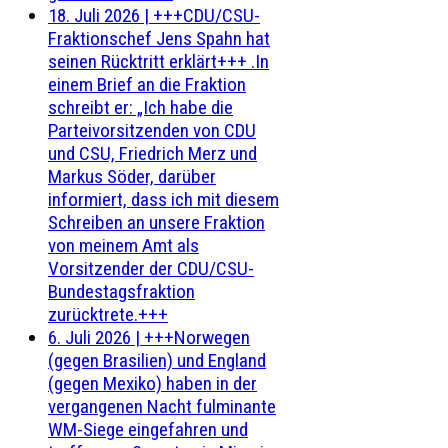
18. Juli 2026
|
+++CDU/CSU-
Fraktionschef Jens Spahn hat
seinen Rücktritt erklärt+++ .In
einem Brief an die Fraktion
schreibt er: „Ich habe die
Parteivorsitzenden von CDU
und CSU, Friedrich Merz und
Markus Söder, darüber
informiert, dass ich mit diesem
Schreiben an unsere Fraktion
von meinem Amt als
Vorsitzender der CDU/CSU-
Bundestagsfraktion
zurücktrete.+++
6. Juli 2026
|
+++Norwegen
(gegen Brasilien) und England
(gegen Mexiko) haben in der
vergangenen Nacht fulminante
WM-Siege eingefahren und