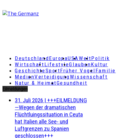
Deutschland
Europa
USA
Welt
Politik
Wirtschaft
Lifestyle
Glauben
Kultur
Geschichte
Sport
Früher Vogel
Familie
Medien
Verteidigung
Wissenschaft
Natur & Heimat
Gesundheit
Eilmeldungen
31. Juli 2026
|
+++EILMELDUNG
—Wegen der dramatischen
Flüchtluingssituation in Ceuta
hat Italien alle See- und
Luftgrenzen zu Spanien
geschlossen+++