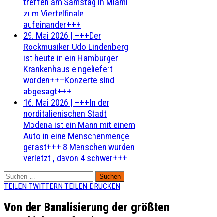
treffen am Samstag in Miami
zum Viertelfinale
aufeinander+++
29. Mai 2026
|
+++Der
Rockmusiker Udo Lindenberg
ist heute in ein Hamburger
Krankenhaus eingeliefert
worden+++Konzerte sind
abgesagt+++
16. Mai 2026
|
+++In der
norditalienischen Stadt
Modena ist ein Mann mit einem
Auto in eine Menschenmenge
gerast+++ 8 Menschen wurden
verletzt , davon 4 schwer+++
Suchen
nach:
TEILEN
TWITTERN
TEILEN
DRUCKEN
Von der Banalisierung der größten