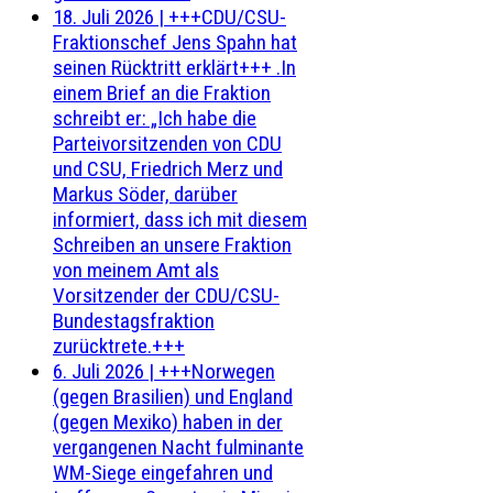
18. Juli 2026
|
+++CDU/CSU-
Fraktionschef Jens Spahn hat
seinen Rücktritt erklärt+++ .In
einem Brief an die Fraktion
schreibt er: „Ich habe die
Parteivorsitzenden von CDU
und CSU, Friedrich Merz und
Markus Söder, darüber
informiert, dass ich mit diesem
Schreiben an unsere Fraktion
von meinem Amt als
Vorsitzender der CDU/CSU-
Bundestagsfraktion
zurücktrete.+++
6. Juli 2026
|
+++Norwegen
(gegen Brasilien) und England
(gegen Mexiko) haben in der
vergangenen Nacht fulminante
WM-Siege eingefahren und