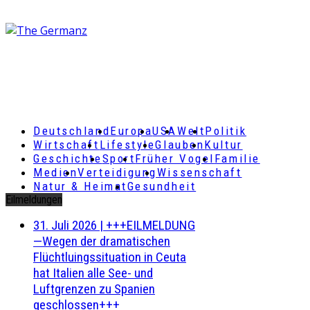
Deutschland
Europa
USA
Welt
Politik
Wirtschaft
Lifestyle
Glauben
Kultur
Geschichte
Sport
Früher Vogel
Familie
Medien
Verteidigung
Wissenschaft
Natur & Heimat
Gesundheit
Eilmeldungen
31. Juli 2026
|
+++EILMELDUNG
—Wegen der dramatischen
Flüchtluingssituation in Ceuta
hat Italien alle See- und
Luftgrenzen zu Spanien
geschlossen+++