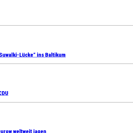
Suwalki-Lücke“ ins Baltikum
 CDU
urow weltweit jagen