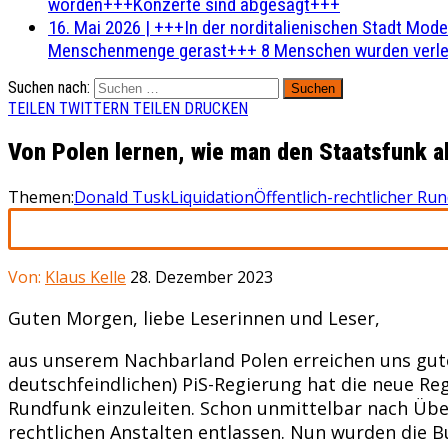
worden+++Konzerte sind abgesagt+++
16. Mai 2026
|
+++In der norditalienischen Stadt Mode
Menschenmenge gerast+++ 8 Menschen wurden verlet
Suchen nach:
TEILEN
TWITTERN
TEILEN
DRUCKEN
Von Polen lernen, wie man den Staatsfunk a
Themen:
Donald Tusk
Liquidation
Öffentlich-rechtlicher Ru
Von:
Klaus Kelle
28. Dezember 2023
Guten Morgen, liebe Leserinnen und Leser,
aus unserem Nachbarland Polen erreichen uns gut
deutschfeindlichen) PiS-Regierung hat die neue Re
Rundfunk einzuleiten. Schon unmittelbar nach Übe
rechtlichen Anstalten entlassen. Nun wurden die B