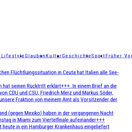
t
Lifestyle
Glauben
Kultur
Geschichte
Sport
Früher Vo
Flüchtluingssituation in Ceuta hat Italien alle See-
t seinen Rücktritt erklärt+++ .In einem Brief an die
en von CDU und CSU, Friedrich Merz und Markus Söder,
 unsere Fraktion von meinem Amt als Vorsitzender der
and (gegen Mexiko) haben in der vergangenen Nacht
stag in Miami zum Viertelfinale aufeinander+++
 heute in ein Hamburger Krankenhaus eingeliefert