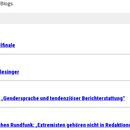
-Blogs.
lfinale
lesinger
e „Gendersprache und tendenziöser Berichterstattung“
ichen Rundfunk: „Extremisten gehören nicht in Redaktion