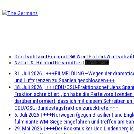
Deutschland
Europa
USA
Welt
Politik
Wirtschaf
Natur & Heimat
Gesundheit
Eilmeldungen
31. Juli 2026
|
+++EILMELDUNG—Wegen der dramatischen 
und Luftgrenzen zu Spanien geschlossen+++
18. Juli 2026
|
+++CDU/CSU-Fraktionschef Jens Spahn ha
Fraktion schreibt er: „Ich habe die Parteivorsitzend
darüber informiert, dass ich mit diesem Schreiben an
CDU/CSU-Bundestagsfraktion zurücktrete.+++
6. Juli 2026
|
+++Norwegen (gegen Brasilien) und Engl
fulminante WM-Siege eingefahren und treffen am Sam
29. Mai 2026
|
+++Der Rockmusiker Udo Lindenberg ist