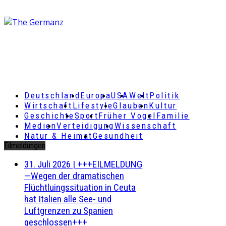
Deutschland
Europa
USA
Welt
Politik
Wirtschaft
Lifestyle
Glauben
Kultur
Geschichte
Sport
Früher Vogel
Familie
Medien
Verteidigung
Wissenschaft
Natur & Heimat
Gesundheit
Eilmeldungen
31. Juli 2026
|
+++EILMELDUNG
—Wegen der dramatischen
Flüchtluingssituation in Ceuta
hat Italien alle See- und
Luftgrenzen zu Spanien
geschlossen+++