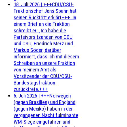
18. Juli 2026
|
+++CDU/CSU-
Fraktionschef Jens Spahn hat
seinen Rücktritt erklärt+++ .In
einem Brief an die Fraktion
schreibt er: „Ich habe die
Parteivorsitzenden von CDU
und CSU, Friedrich Merz und
Markus Söder, darüber
informiert, dass ich mit diesem
Schreiben an unsere Fraktion
von meinem Amt als
Vorsitzender der CDU/CSU-
Bundestagsfraktion
zurücktrete.+++
6. Juli 2026
|
+++Norwegen
(gegen Brasilien) und England
(gegen Mexiko) haben in der
vergangenen Nacht fulminante
WM-Siege eingefahren und