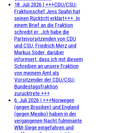
18. Juli 2026
|
+++CDU/CSU-
Fraktionschef Jens Spahn hat
seinen Rücktritt erklärt+++ .In
einem Brief an die Fraktion
schreibt er: „Ich habe die
Parteivorsitzenden von CDU
und CSU, Friedrich Merz und
Markus Söder, darüber
informiert, dass ich mit diesem
Schreiben an unsere Fraktion
von meinem Amt als
Vorsitzender der CDU/CSU-
Bundestagsfraktion
zurücktrete.+++
6. Juli 2026
|
+++Norwegen
(gegen Brasilien) und England
(gegen Mexiko) haben in der
vergangenen Nacht fulminante
WM-Siege eingefahren und