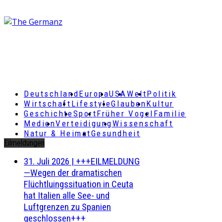
Deutschland
Europa
USA
Welt
Politik
Wirtschaft
Lifestyle
Glauben
Kultur
Geschichte
Sport
Früher Vogel
Familie
Medien
Verteidigung
Wissenschaft
Natur & Heimat
Gesundheit
Eilmeldungen
31. Juli 2026
|
+++EILMELDUNG
—Wegen der dramatischen
Flüchtluingssituation in Ceuta
hat Italien alle See- und
Luftgrenzen zu Spanien
geschlossen+++