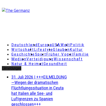
Deutschland
Europa
USA
Welt
Politik
Wirtschaft
Lifestyle
Glauben
Kultur
Geschichte
Sport
Früher Vogel
Familie
Medien
Verteidigung
Wissenschaft
Natur & Heimat
Gesundheit
Eilmeldungen
31. Juli 2026
|
+++EILMELDUNG
—Wegen der dramatischen
Flüchtluingssituation in Ceuta
hat Italien alle See- und
Luftgrenzen zu Spanien
geschlossen+++