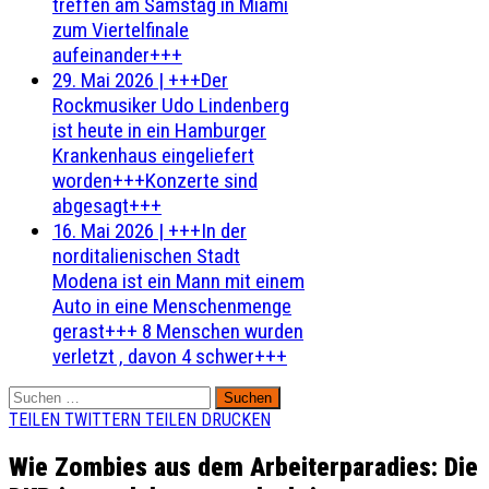
treffen am Samstag in Miami
zum Viertelfinale
aufeinander+++
29. Mai 2026
|
+++Der
Rockmusiker Udo Lindenberg
ist heute in ein Hamburger
Krankenhaus eingeliefert
worden+++Konzerte sind
abgesagt+++
16. Mai 2026
|
+++In der
norditalienischen Stadt
Modena ist ein Mann mit einem
Auto in eine Menschenmenge
gerast+++ 8 Menschen wurden
verletzt , davon 4 schwer+++
Suchen
nach:
TEILEN
TWITTERN
TEILEN
DRUCKEN
Wie Zombies aus dem Arbeiterparadies: Die