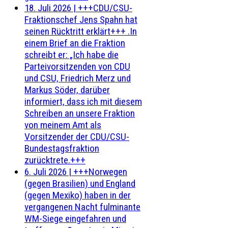
18. Juli 2026
|
+++CDU/CSU-
Fraktionschef Jens Spahn hat
seinen Rücktritt erklärt+++ .In
einem Brief an die Fraktion
schreibt er: „Ich habe die
Parteivorsitzenden von CDU
und CSU, Friedrich Merz und
Markus Söder, darüber
informiert, dass ich mit diesem
Schreiben an unsere Fraktion
von meinem Amt als
Vorsitzender der CDU/CSU-
Bundestagsfraktion
zurücktrete.+++
6. Juli 2026
|
+++Norwegen
(gegen Brasilien) und England
(gegen Mexiko) haben in der
vergangenen Nacht fulminante
WM-Siege eingefahren und