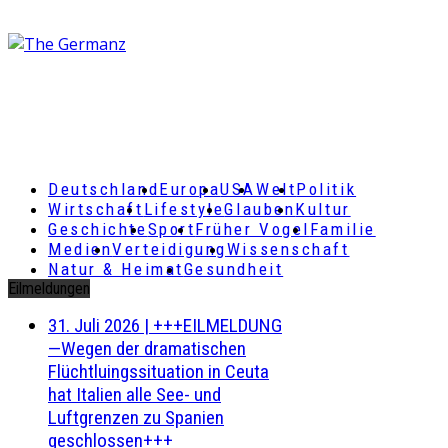
Deutschland
Europa
USA
Welt
Politik
Wirtschaft
Lifestyle
Glauben
Kultur
Geschichte
Sport
Früher Vogel
Familie
Medien
Verteidigung
Wissenschaft
Natur & Heimat
Gesundheit
Eilmeldungen
31. Juli 2026
|
+++EILMELDUNG
—Wegen der dramatischen
Flüchtluingssituation in Ceuta
hat Italien alle See- und
Luftgrenzen zu Spanien
geschlossen+++