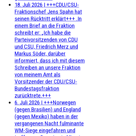
18. Juli 2026
|
+++CDU/CSU-
Fraktionschef Jens Spahn hat
seinen Rücktritt erklärt+++ .In
einem Brief an die Fraktion
schreibt er: „Ich habe die
Parteivorsitzenden von CDU
und CSU, Friedrich Merz und
Markus Söder, darüber
informiert, dass ich mit diesem
Schreiben an unsere Fraktion
von meinem Amt als
Vorsitzender der CDU/CSU-
Bundestagsfraktion
zurücktrete.+++
6. Juli 2026
|
+++Norwegen
(gegen Brasilien) und England
(gegen Mexiko) haben in der
vergangenen Nacht fulminante
WM-Siege eingefahren und