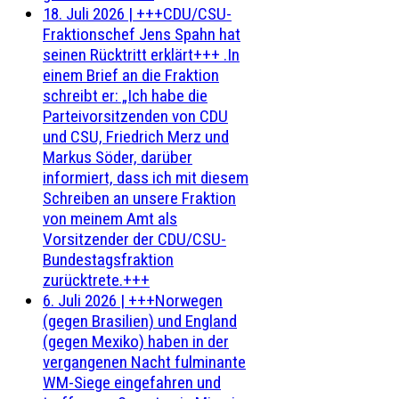
18. Juli 2026
|
+++CDU/CSU-
Fraktionschef Jens Spahn hat
seinen Rücktritt erklärt+++ .In
einem Brief an die Fraktion
schreibt er: „Ich habe die
Parteivorsitzenden von CDU
und CSU, Friedrich Merz und
Markus Söder, darüber
informiert, dass ich mit diesem
Schreiben an unsere Fraktion
von meinem Amt als
Vorsitzender der CDU/CSU-
Bundestagsfraktion
zurücktrete.+++
6. Juli 2026
|
+++Norwegen
(gegen Brasilien) und England
(gegen Mexiko) haben in der
vergangenen Nacht fulminante
WM-Siege eingefahren und