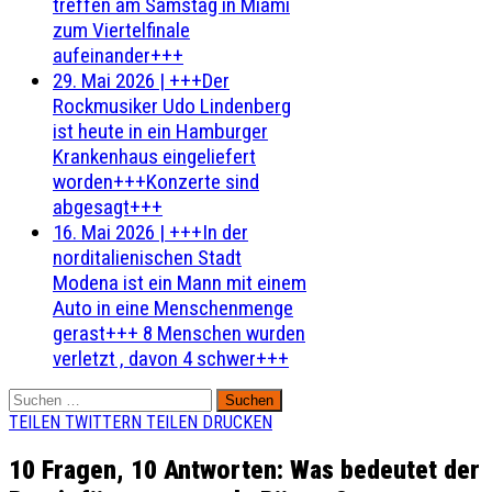
treffen am Samstag in Miami
zum Viertelfinale
aufeinander+++
29. Mai 2026
|
+++Der
Rockmusiker Udo Lindenberg
ist heute in ein Hamburger
Krankenhaus eingeliefert
worden+++Konzerte sind
abgesagt+++
16. Mai 2026
|
+++In der
norditalienischen Stadt
Modena ist ein Mann mit einem
Auto in eine Menschenmenge
gerast+++ 8 Menschen wurden
verletzt , davon 4 schwer+++
Suchen
nach:
TEILEN
TWITTERN
TEILEN
DRUCKEN
10 Fragen, 10 Antworten: Was bedeutet der