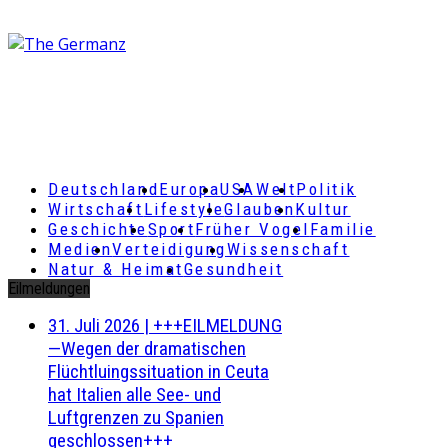
Deutschland
Europa
USA
Welt
Politik
Wirtschaft
Lifestyle
Glauben
Kultur
Geschichte
Sport
Früher Vogel
Familie
Medien
Verteidigung
Wissenschaft
Natur & Heimat
Gesundheit
Eilmeldungen
31. Juli 2026
|
+++EILMELDUNG
—Wegen der dramatischen
Flüchtluingssituation in Ceuta
hat Italien alle See- und
Luftgrenzen zu Spanien
geschlossen+++