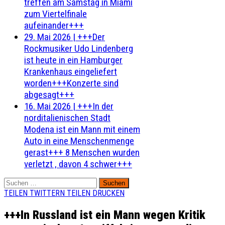
treffen am Samstag in Miami
zum Viertelfinale
aufeinander+++
29. Mai 2026
|
+++Der
Rockmusiker Udo Lindenberg
ist heute in ein Hamburger
Krankenhaus eingeliefert
worden+++Konzerte sind
abgesagt+++
16. Mai 2026
|
+++In der
norditalienischen Stadt
Modena ist ein Mann mit einem
Auto in eine Menschenmenge
gerast+++ 8 Menschen wurden
verletzt , davon 4 schwer+++
Suchen
nach:
TEILEN
TWITTERN
TEILEN
DRUCKEN
+++In Russland ist ein Mann wegen Kritik