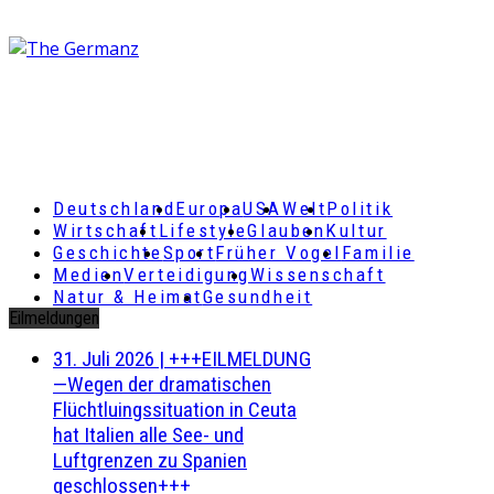
Deutschland
Europa
USA
Welt
Politik
Wirtschaft
Lifestyle
Glauben
Kultur
Geschichte
Sport
Früher Vogel
Familie
Medien
Verteidigung
Wissenschaft
Natur & Heimat
Gesundheit
Eilmeldungen
31. Juli 2026
|
+++EILMELDUNG
—Wegen der dramatischen
Flüchtluingssituation in Ceuta
hat Italien alle See- und
Luftgrenzen zu Spanien
geschlossen+++