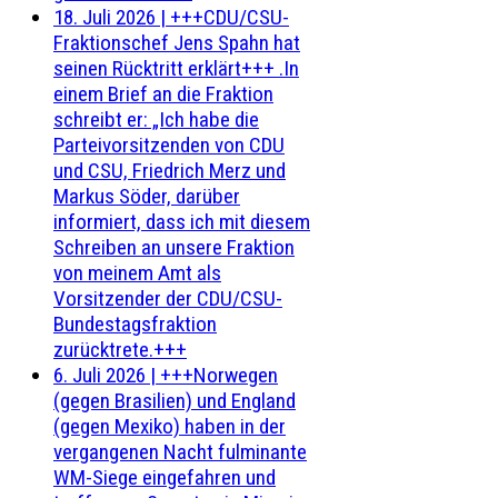
18. Juli 2026
|
+++CDU/CSU-
Fraktionschef Jens Spahn hat
seinen Rücktritt erklärt+++ .In
einem Brief an die Fraktion
schreibt er: „Ich habe die
Parteivorsitzenden von CDU
und CSU, Friedrich Merz und
Markus Söder, darüber
informiert, dass ich mit diesem
Schreiben an unsere Fraktion
von meinem Amt als
Vorsitzender der CDU/CSU-
Bundestagsfraktion
zurücktrete.+++
6. Juli 2026
|
+++Norwegen
(gegen Brasilien) und England
(gegen Mexiko) haben in der
vergangenen Nacht fulminante
WM-Siege eingefahren und