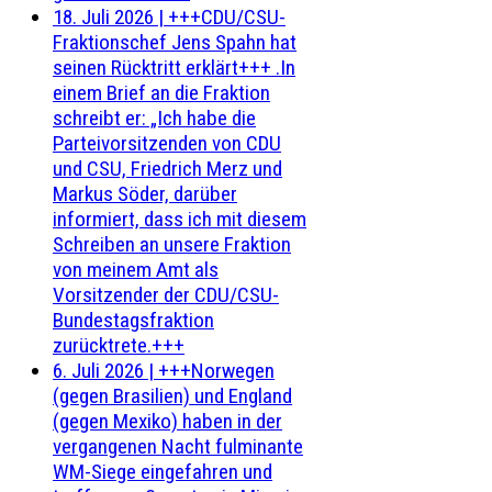
18. Juli 2026
|
+++CDU/CSU-
Fraktionschef Jens Spahn hat
seinen Rücktritt erklärt+++ .In
einem Brief an die Fraktion
schreibt er: „Ich habe die
Parteivorsitzenden von CDU
und CSU, Friedrich Merz und
Markus Söder, darüber
informiert, dass ich mit diesem
Schreiben an unsere Fraktion
von meinem Amt als
Vorsitzender der CDU/CSU-
Bundestagsfraktion
zurücktrete.+++
6. Juli 2026
|
+++Norwegen
(gegen Brasilien) und England
(gegen Mexiko) haben in der
vergangenen Nacht fulminante
WM-Siege eingefahren und