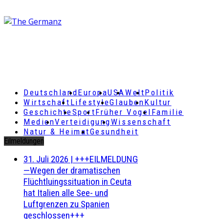
Deutschland
Europa
USA
Welt
Politik
Wirtschaft
Lifestyle
Glauben
Kultur
Geschichte
Sport
Früher Vogel
Familie
Medien
Verteidigung
Wissenschaft
Natur & Heimat
Gesundheit
Eilmeldungen
31. Juli 2026
|
+++EILMELDUNG
—Wegen der dramatischen
Flüchtluingssituation in Ceuta
hat Italien alle See- und
Luftgrenzen zu Spanien
geschlossen+++