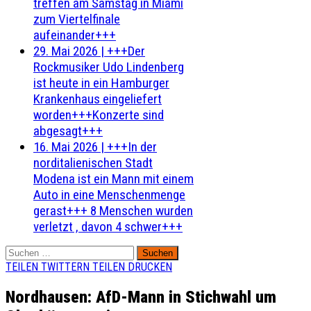
treffen am Samstag in Miami
zum Viertelfinale
aufeinander+++
29. Mai 2026
|
+++Der
Rockmusiker Udo Lindenberg
ist heute in ein Hamburger
Krankenhaus eingeliefert
worden+++Konzerte sind
abgesagt+++
16. Mai 2026
|
+++In der
norditalienischen Stadt
Modena ist ein Mann mit einem
Auto in eine Menschenmenge
gerast+++ 8 Menschen wurden
verletzt , davon 4 schwer+++
Suchen
nach:
TEILEN
TWITTERN
TEILEN
DRUCKEN
Nordhausen: AfD-Mann in Stichwahl um