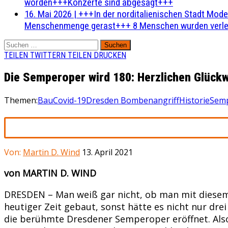
worden+++Konzerte sind abgesagt+++
16. Mai 2026
|
+++In der norditalienischen Stadt Mode
Menschenmenge gerast+++ 8 Menschen wurden verlet
Suchen
nach:
TEILEN
TWITTERN
TEILEN
DRUCKEN
Die Semperoper wird 180: Herzlichen Glückw
Themen:
Bau
Covid-19
Dresden Bombenangriff
Historie
Sem
Von:
Martin D. Wind
13. April 2021
von MARTIN D. WIND
DRESDEN – Man weiß gar nicht, ob man mit diesem „
heutiger Zeit gebaut, sonst hätte es nicht nur dre
die berühmte Dresdener Semperoper eröffnet. Also