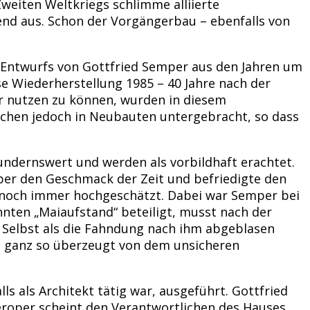
weiten Weltkriegs schlimme alliierte
end aus. Schon der Vorgängerbau – ebenfalls von
 Entwurfs von Gottfried Semper aus den Jahren um
e Wiederherstellung 1985 – 40 Jahre nach der
 nutzen zu können, wurden in diesem
chen jedoch in Neubauten untergebracht, so dass
undernswert und werden als vorbildhaft erachtet.
er den Geschmack der Zeit und befriedigte den
r noch immer hochgeschätzt. Dabei war Semper bei
nten „Maiaufstand“ beteiligt, musst nach der
. Selbst als die Fahndung nach ihm abgeblasen
t ganz so überzeugt von dem unsicheren
 als Architekt tätig war, ausgeführt. Gottfried
peroper scheint den Verantwortlichen des Hauses