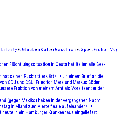
t
Lifestyle
Glauben
Kultur
Geschichte
Sport
Früher Vo
Flüchtluingssituation in Ceuta hat Italien alle See-
t seinen Rücktritt erklärt+++ .In einem Brief an die
en von CDU und CSU, Friedrich Merz und Markus Söder,
 unsere Fraktion von meinem Amt als Vorsitzender der
and (gegen Mexiko) haben in der vergangenen Nacht
stag in Miami zum Viertelfinale aufeinander+++
 heute in ein Hamburger Krankenhaus eingeliefert