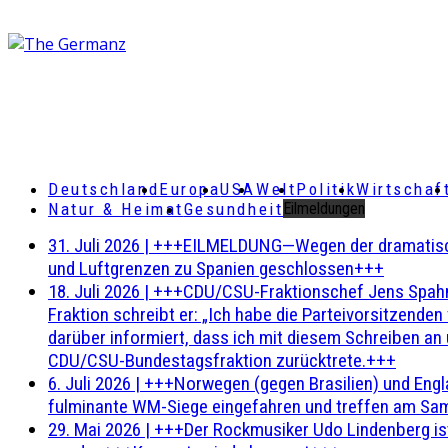
Deutschland
Europa
USA
Welt
Politik
Wirtschaf
Natur & Heimat
Gesundheit
Eilmeldungen
31. Juli 2026
|
+++EILMELDUNG—Wegen der dramatischen 
und Luftgrenzen zu Spanien geschlossen+++
18. Juli 2026
|
+++CDU/CSU-Fraktionschef Jens Spahn ha
Fraktion schreibt er: „Ich habe die Parteivorsitzend
darüber informiert, dass ich mit diesem Schreiben an
CDU/CSU-Bundestagsfraktion zurücktrete.+++
6. Juli 2026
|
+++Norwegen (gegen Brasilien) und Engl
fulminante WM-Siege eingefahren und treffen am Sam
29. Mai 2026
|
+++Der Rockmusiker Udo Lindenberg ist