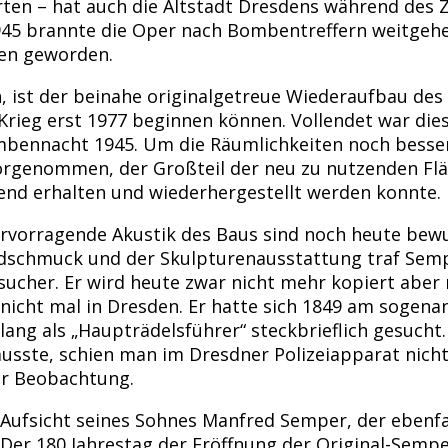
ten – hat auch die Altstadt Dresdens während des Z
1945 brannte die Oper nach Bombentreffern weitgeh
en geworden.
 ist der beinahe originalgetreue Wiederaufbau des
ieg erst 1977 beginnen können. Vollendet war dies
ennacht 1945. Um die Räumlichkeiten noch besser
orgenommen, der Großteil der neu zu nutzenden Flä
nd erhalten und wiederhergestellt werden konnte.
ervorragende Akustik des Baus sind noch heute bew
dschmuck und der Skulpturenausstattung traf Semp
esucher. Er wird heute zwar nicht mehr kopiert abe
icht mal in Dresden. Er hatte sich 1849 am sogenan
lang als „Haupträdelsführer“ steckbrieflich gesucht
usste, schien man im Dresdner Polizeiapparat nich
er Beobachtung.
ufsicht seines Sohnes Manfred Semper, der ebenfalls
 Der 180 Jahrestag der Eröffnung der Original-Sem