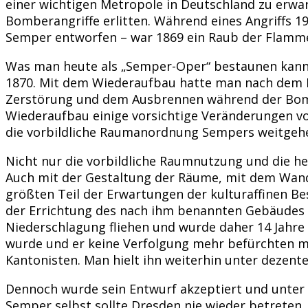
einer wichtigen Metropole in Deutschland zu erwar
Bomberangriffe erlitten. Während eines Angriffs 
Semper entworfen – war 1869 ein Raub der Flamm
Was man heute als „Semper-Oper“ bestaunen kann,
1870. Mit dem Wiederaufbau hatte man nach dem Kr
Zerstörung und dem Ausbrennen während der Bomb
Wiederaufbau einige vorsichtige Veränderungen v
die vorbildliche Raumanordnung Sempers weitgehe
Nicht nur die vorbildliche Raumnutzung und die h
Auch mit der Gestaltung der Räume, mit dem Wan
größten Teil der Erwartungen der kulturaffinen B
der Errichtung des nach ihm benannten Gebäudes n
Niederschlagung fliehen und wurde daher 14 Jahre 
wurde und er keine Verfolgung mehr befürchten m
Kantonisten. Man hielt ihn weiterhin unter dezent
Dennoch wurde sein Entwurf akzeptiert und unter A
Semper selbst sollte Dresden nie wieder betreten.