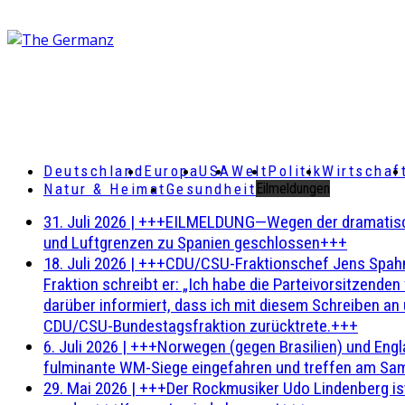
Deutschland
Europa
USA
Welt
Politik
Wirtschaf
Natur & Heimat
Gesundheit
Eilmeldungen
31. Juli 2026
|
+++EILMELDUNG—Wegen der dramatischen 
und Luftgrenzen zu Spanien geschlossen+++
18. Juli 2026
|
+++CDU/CSU-Fraktionschef Jens Spahn ha
Fraktion schreibt er: „Ich habe die Parteivorsitzend
darüber informiert, dass ich mit diesem Schreiben an
CDU/CSU-Bundestagsfraktion zurücktrete.+++
6. Juli 2026
|
+++Norwegen (gegen Brasilien) und Engl
fulminante WM-Siege eingefahren und treffen am Sam
29. Mai 2026
|
+++Der Rockmusiker Udo Lindenberg ist