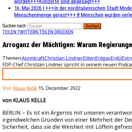
worden+++Konzerte sind abgesagt+++
16. Mai 2026
|
+++In der norditalienischen Stadt Mode
Menschenmenge gerast+++ 8 Menschen wurden verlet
Suchen nach:
TEILEN
TWITTERN
TEILEN
DRUCKEN
Arroganz der Mächtigen: Warum Regierungen
Themen:
Atomkraft
Christian Lindner
Eliten
Erdgas
Erdöl
Ext
FDP-Chef Christian Lindner spricht in seinem neuen Podc
Von:
Klaus Kelle
15. Dezember 2022
von KLAUS KELLE
BERLIN – Es ist ein Ärgernis mit unseren verantwor
irgendwelchen Gründen von einer Mehrheit der Deu
Sicherheit, dass sie die Weisheit mit Löffeln gefres