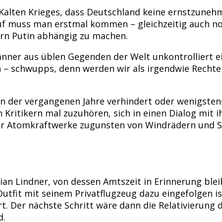
 Kalten Krieges, dass Deutschland keine ernstzune
auf muss man erstmal kommen – gleichzeitig auch no
rn Putin abhängig zu machen.
änner aus üblen Gegenden der Welt unkontrolliert ei
n – schwupps, denn werden wir als irgendwie Recht
en der vergangenen Jahre verhindert oder wenigste
n Kritikern mal zuzuhören, sich in einen Dialog mit
 der Atomkraftwerke zugunsten von Windrädern und 
n Lindner, von dessen Amtszeit in Erinnerung bleibe
tfit mit seinem Privatflugzeug dazu eingefolgen ist,
rt. Der nächste Schritt wäre dann die Relativierung
d.