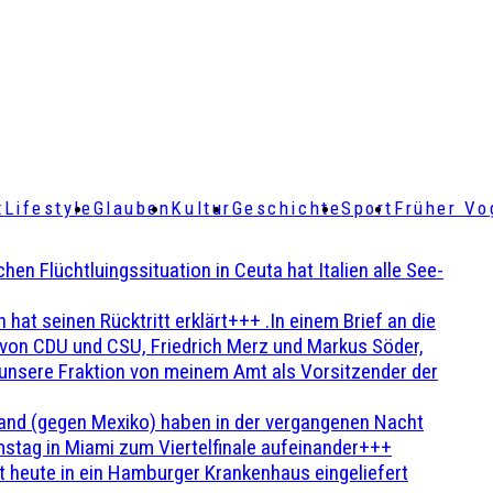
t
Lifestyle
Glauben
Kultur
Geschichte
Sport
Früher Vo
Flüchtluingssituation in Ceuta hat Italien alle See-
t seinen Rücktritt erklärt+++ .In einem Brief an die
en von CDU und CSU, Friedrich Merz und Markus Söder,
 unsere Fraktion von meinem Amt als Vorsitzender der
and (gegen Mexiko) haben in der vergangenen Nacht
stag in Miami zum Viertelfinale aufeinander+++
 heute in ein Hamburger Krankenhaus eingeliefert