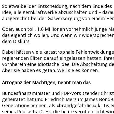
So etwa bei der Entscheidung, nach dem Ende des
Idee, alle Kernkraftwerke abzuschalten und – dar
ausgerechnt bei der Gasversorgung von einem Her
Oder, auch toll, 1,6 Millionen vornehmlich junge M
das eigentlich wollen. Und wenn wir widerspreche
dem Diskurs.
Dabei hätten viele katastrophale Fehlentwicklung
regierenden Eliten darauf eingelassen hätten, ihre
vornherein eine idiotische Idee. Die Abschaltung
Aber sie haben es getan. Weil sie es können.
Arroganz der Mächtigen, nennt man das
Bundesfinanzminister und FDP-Vorsitzender Christia
geheiratet hat und Friedrich Merz im James Bond-Ou
Generation» nennen, als «brandgefährlich» kritisie
seines Podcasts «CL+», die heute veröffentlicht wir