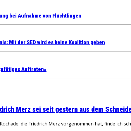
zung bei Aufnahme von Flüchtlingen
is: Mit der SED wird es keine Koalition geben
tpfötiges Auftreten»
rich Merz sei seit gestern aus dem Schneider
ochade, die Friedrich Merz vorgenommen hat, finde ich schw