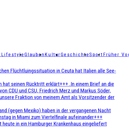
t
Lifestyle
Glauben
Kultur
Geschichte
Sport
Früher Vo
Flüchtluingssituation in Ceuta hat Italien alle See-
t seinen Rücktritt erklärt+++ .In einem Brief an die
en von CDU und CSU, Friedrich Merz und Markus Söder,
 unsere Fraktion von meinem Amt als Vorsitzender der
and (gegen Mexiko) haben in der vergangenen Nacht
stag in Miami zum Viertelfinale aufeinander+++
 heute in ein Hamburger Krankenhaus eingeliefert