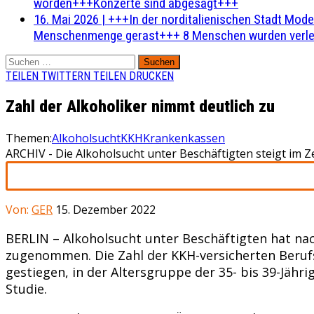
worden+++Konzerte sind abgesagt+++
16. Mai 2026
|
+++In der norditalienischen Stadt Mode
Menschenmenge gerast+++ 8 Menschen wurden verlet
Suchen
nach:
TEILEN
TWITTERN
TEILEN
DRUCKEN
Zahl der Alkoholiker nimmt deutlich zu
Themen:
Alkoholsucht
KKH
Krankenkassen
ARCHIV - Die Alkoholsucht unter Beschäftigten steigt im Z
Von:
GER
15. Dezember 2022
BERLIN – Alkoholsucht unter Beschäftigten hat na
zugenommen. Die Zahl der KKH-versicherten Berufst
gestiegen, in der Altersgruppe der 35- bis 39-Jäh
Studie.