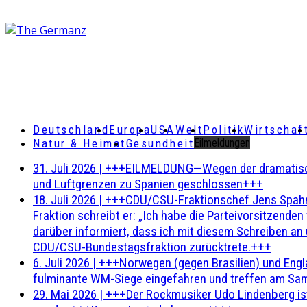
Deutschland
Europa
USA
Welt
Politik
Wirtschaf
Natur & Heimat
Gesundheit
Eilmeldungen
31. Juli 2026
|
+++EILMELDUNG—Wegen der dramatischen 
und Luftgrenzen zu Spanien geschlossen+++
18. Juli 2026
|
+++CDU/CSU-Fraktionschef Jens Spahn ha
Fraktion schreibt er: „Ich habe die Parteivorsitzend
darüber informiert, dass ich mit diesem Schreiben an
CDU/CSU-Bundestagsfraktion zurücktrete.+++
6. Juli 2026
|
+++Norwegen (gegen Brasilien) und Engl
fulminante WM-Siege eingefahren und treffen am Sam
29. Mai 2026
|
+++Der Rockmusiker Udo Lindenberg ist