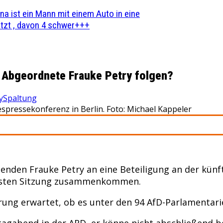
na ist ein Mann mit einem Auto in eine
zt , davon 4 schwer+++
e Abgeordnete Frauke Petry folgen?
y
Spaltung
pressekonferenz in Berlin. Foto: Michael Kappeler
zenden Frauke Petry an eine Beteiligung an der kün
 ersten Sitzung zusammenkommen.
ung erwartet, ob es unter den 94 AfD-Parlamentarier
gabend in der ARD, er könne nicht abschließend be