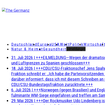
Deutschland
Europa
USA
Welt
Politik
Wirtschaf
Natur & Heimat
Gesundheit
Eilmeldungen
31. Juli 2026
|
+++EILMELDUNG—Wegen der dramatischen 
und Luftgrenzen zu Spanien geschlossen+++
18. Juli 2026
|
+++CDU/CSU-Fraktionschef Jens Spahn ha
Fraktion schreibt er: „Ich habe die Parteivorsitzend
darüber informiert, dass ich mit diesem Schreiben an
CDU/CSU-Bundestagsfraktion zurücktrete.+++
6. Juli 2026
|
+++Norwegen (gegen Brasilien) und Engl
fulminante WM-Siege eingefahren und treffen am Sam
29. Mai 2026
|
+++Der Rockmusiker Udo Lindenberg ist