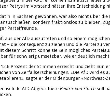
tzer Petrys im Vorstand hätten ihre Entscheidung n
atin in Sachsen gewonnen, war also nicht über die
anzuschließen, sondern fraktionslos zu bleiben. Zugl
ger Parteifreunde.
uf, aus der AfD auszutreten und so einem mögliche
at – die Konsequenz zu ziehen und die Partei zu ver
t diesem Schritt könne sie «ein mögliches Parteiau
ber für schwierig umsetzbar, wie er deutlich machte
2,6 Prozent der Stimmen erreicht und zieht nun erst
ichen von Zerfallserscheinungen. «Die AfD wird es au
u etablieren», sagte er der Oldenburger «Nordwest-Z
wechselnde AfD-Abgeordnete
Beatrix von Storch
soll n
ücken.