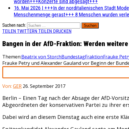
worden+++Konzerte sind abgesagt+++
16. Mai 2026
|
+++In der norditalienischen Stadt Mode
Menschenmenge gerast+++ 8 Menschen wurden verlet
Suchen nach:
TEILEN
TWITTERN
TEILEN
DRUCKEN
Bangen in der AfD-Fraktion: Werden weiter
Themen:
Beatrix von Storch
Bundestag
Fraktion
Frauke Petr
Frauke Petry und Alexander Gauland vor Beginn der Bundes
Von:
GER
26. September 2017
Berlin – Einen Tag nach der Absage der AfD-Vorsit
Abgeordneten der konservativen Partei zu ihrer
Dabei wird an diesem Dienstag auch eine erste Klär
Spitzenkandidat Alexander Gauland sagte am Monta