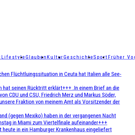
t
Lifestyle
Glauben
Kultur
Geschichte
Sport
Früher Vo
Flüchtluingssituation in Ceuta hat Italien alle See-
t seinen Rücktritt erklärt+++ .In einem Brief an die
en von CDU und CSU, Friedrich Merz und Markus Söder,
 unsere Fraktion von meinem Amt als Vorsitzender der
and (gegen Mexiko) haben in der vergangenen Nacht
stag in Miami zum Viertelfinale aufeinander+++
 heute in ein Hamburger Krankenhaus eingeliefert