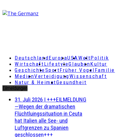
Deutschland
Europa
USA
Welt
Politik
Wirtschaft
Lifestyle
Glauben
Kultur
Geschichte
Sport
Früher Vogel
Familie
Medien
Verteidigung
Wissenschaft
Natur & Heimat
Gesundheit
Eilmeldungen
31. Juli 2026
|
+++EILMELDUNG
—Wegen der dramatischen
Flüchtluingssituation in Ceuta
hat Italien alle See- und
Luftgrenzen zu Spanien
geschlossen+++