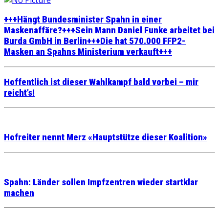
+++Hängt Bundesminister Spahn in einer
Maskenaffäre?+++Sein Mann Daniel Funke arbeitet bei
Burda GmbH in Berlin+++Die hat 570.000 FFP2-
Masken an Spahns Ministerium verkauft+++
Hoffentlich ist dieser Wahlkampf bald vorbei – mir
reicht’s!
Hofreiter nennt Merz «Hauptstütze dieser Koalition»
Spahn: Länder sollen Impfzentren wieder startklar
machen