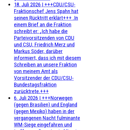
18. Juli 2026
|
+++CDU/CSU-
Fraktionschef Jens Spahn hat
seinen Rücktritt erklärt+++ .In
einem Brief an die Fraktion
schreibt er: „Ich habe die
Parteivorsitzenden von CDU
und CSU, Friedrich Merz und
Markus Söder, darüber
informiert, dass ich mit diesem
Schreiben an unsere Fraktion
von meinem Amt als
Vorsitzender der CDU/CSU-
Bundestagsfraktion
zurücktrete.+++
6. Juli 2026
|
+++Norwegen
(gegen Brasilien) und England
(gegen Mexiko) haben in der
vergangenen Nacht fulminante
WM-Siege eingefahren und