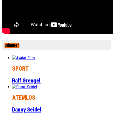
Stimmen
SPORT
Ralf Grengel
ATEMLOS
Danny Seidel