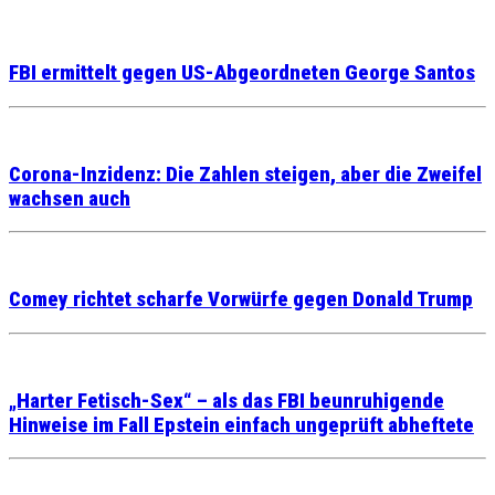
FBI ermittelt gegen US-Abgeordneten George Santos
Corona-Inzidenz: Die Zahlen steigen, aber die Zweifel
wachsen auch
Comey richtet scharfe Vorwürfe gegen Donald Trump
„Harter Fetisch-Sex“ – als das FBI beunruhigende
Hinweise im Fall Epstein einfach ungeprüft abheftete