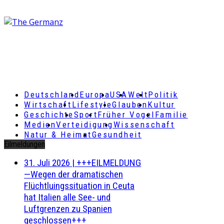
Deutschland
Europa
USA
Welt
Politik
Wirtschaft
Lifestyle
Glauben
Kultur
Geschichte
Sport
Früher Vogel
Familie
Medien
Verteidigung
Wissenschaft
Natur & Heimat
Gesundheit
Eilmeldungen
31. Juli 2026
|
+++EILMELDUNG
—Wegen der dramatischen
Flüchtluingssituation in Ceuta
hat Italien alle See- und
Luftgrenzen zu Spanien
geschlossen+++