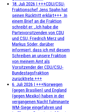
18. Juli 2026
|
+++CDU/CSU-
Fraktionschef Jens Spahn hat
seinen Rücktritt erklärt+++ .In
einem Brief an die Fraktion
schreibt er: „Ich habe die
Parteivorsitzenden von CDU
und CSU, Friedrich Merz und
Markus Söder, darüber
informiert, dass ich mit diesem
Schreiben an unsere Fraktion
von meinem Amt als
Vorsitzender der CDU/CSU-
Bundestagsfraktion
zurücktrete.+++
6. Juli 2026
|
+++Norwegen
(gegen Brasilien) und England
(gegen Mexiko) haben in der
vergangenen Nacht fulminante
WM-Siege eingefahren und