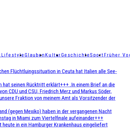
t
Lifestyle
Glauben
Kultur
Geschichte
Sport
Früher Vo
Flüchtluingssituation in Ceuta hat Italien alle See-
t seinen Rücktritt erklärt+++ .In einem Brief an die
en von CDU und CSU, Friedrich Merz und Markus Söder,
 unsere Fraktion von meinem Amt als Vorsitzender der
and (gegen Mexiko) haben in der vergangenen Nacht
stag in Miami zum Viertelfinale aufeinander+++
 heute in ein Hamburger Krankenhaus eingeliefert