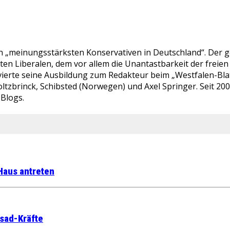
en „meinungsstärksten Konservativen in Deutschland“. Der ge
bten Liberalen, dem vor allem die Unantastbarkeit der fre
ierte seine Ausbildung zum Redakteur beim „Westfalen-Blatt“
ltzbrinck, Schibsted (Norwegen) und Axel Springer. Seit 20
-Blogs.
 Haus antreten
ssad-Kräfte