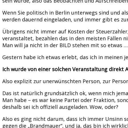
sein würde, also das Beobachten und Aufschreiben a
Wenn Sie politisch in Berlin unterwegs sind und al
werden dauernd eingeladen, und immer gibt es zu
Übrigens nicht immer auf Kosten der Steuerzahler
veranstaltet, bezahlen das in den meisten Fällen
Man will ja nicht in der BILD stehen mit so etwas …
Gestern habe ich etwas erlebt, das ich in meinen je
Ich wurde von einer solchen Veranstaltung direk
Also explizit zur unerwünschten Person, zur Person
Das ist natürlich grundsätzlich ok, wenn mich jema
Man habe – es war keine Partei oder Fraktion, sonde
deshalb sei ich offiziell ausgeladen. Wow, oder?
Also es ging nicht darum, dass ich immer Unsinn 
gegen die „Brandmauer“, und ja, das bin ich wirkli