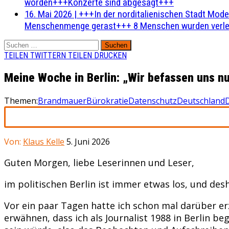
worden+++Konzerte sind abgesagt+++
16. Mai 2026
|
+++In der norditalienischen Stadt Mode
Menschenmenge gerast+++ 8 Menschen wurden verlet
Suchen
nach:
TEILEN
TWITTERN
TEILEN
DRUCKEN
Meine Woche in Berlin: „Wir befassen uns nu
Themen:
Brandmauer
Bürokratie
Datenschutz
Deutschland
Von:
Klaus Kelle
5. Juni 2026
Guten Morgen, liebe Leserinnen und Leser,
im politischen Berlin ist immer etwas los, und des
Vor ein paar Tagen hatte ich schon mal darüber erz
erwähnen, dass ich als Journalist 1988 in Berlin b