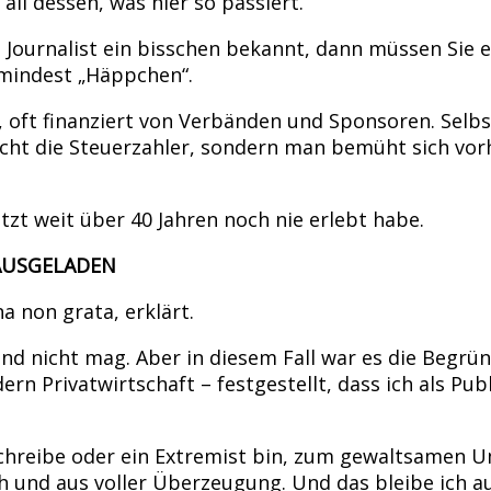
ll dessen, was hier so passiert.
s Journalist ein bisschen bekannt, dann müssen Sie e
mindest „Häppchen“.
, oft finanziert von Verbänden und Sponsoren. Sel
 nicht die Steuerzahler, sondern man bemüht sich v
tzt weit über 40 Jahren noch nie erlebt habe.
t AUSGELADEN
a non grata, erklärt.
nd nicht mag. Aber in diesem Fall war es die Begrün
rn Privatwirtschaft – festgestellt, dass ich als Pub
schreibe oder ein Extremist bin, zum gewaltsamen U
ch und aus voller Überzeugung. Und das bleibe ich a