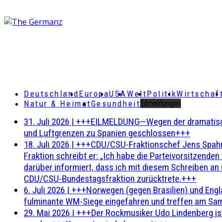
Deutschland
Europa
USA
Welt
Politik
Wirtschaf
Natur & Heimat
Gesundheit
Eilmeldungen
31. Juli 2026
|
+++EILMELDUNG—Wegen der dramatischen 
und Luftgrenzen zu Spanien geschlossen+++
18. Juli 2026
|
+++CDU/CSU-Fraktionschef Jens Spahn ha
Fraktion schreibt er: „Ich habe die Parteivorsitzend
darüber informiert, dass ich mit diesem Schreiben an
CDU/CSU-Bundestagsfraktion zurücktrete.+++
6. Juli 2026
|
+++Norwegen (gegen Brasilien) und Engl
fulminante WM-Siege eingefahren und treffen am Sam
29. Mai 2026
|
+++Der Rockmusiker Udo Lindenberg ist