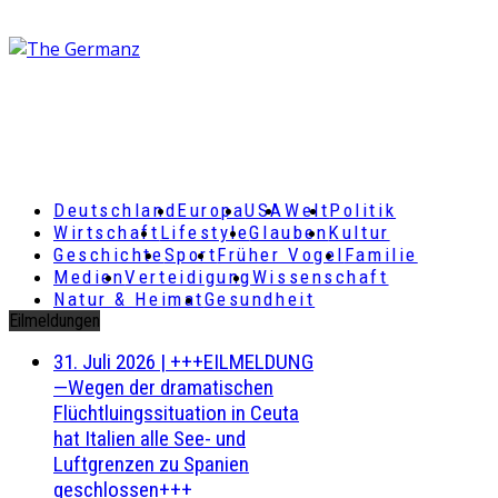
Deutschland
Europa
USA
Welt
Politik
Wirtschaft
Lifestyle
Glauben
Kultur
Geschichte
Sport
Früher Vogel
Familie
Medien
Verteidigung
Wissenschaft
Natur & Heimat
Gesundheit
Eilmeldungen
31. Juli 2026
|
+++EILMELDUNG
—Wegen der dramatischen
Flüchtluingssituation in Ceuta
hat Italien alle See- und
Luftgrenzen zu Spanien
geschlossen+++