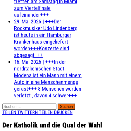
treffen am Samstag in Miami
zum Viertelfinale
aufeinander+++
29. Mai 2026
|
+++Der
Rockmusiker Udo Lindenberg
ist heute in ein Hamburger
Krankenhaus eingeliefert
worden+++Konzerte sind
abgesagt+++
16. Mai 2026
|
+++In der
norditalienischen Stadt
Modena ist ein Mann mit einem
Auto in eine Menschenmenge
gerast+++ 8 Menschen wurden
verletzt , davon 4 schwer+++
Suchen
nach:
TEILEN
TWITTERN
TEILEN
DRUCKEN
Der Katholik und die Qual der Wahl