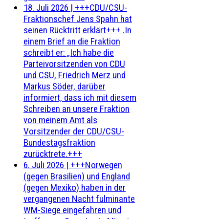
18. Juli 2026
|
+++CDU/CSU-
Fraktionschef Jens Spahn hat
seinen Rücktritt erklärt+++ .In
einem Brief an die Fraktion
schreibt er: „Ich habe die
Parteivorsitzenden von CDU
und CSU, Friedrich Merz und
Markus Söder, darüber
informiert, dass ich mit diesem
Schreiben an unsere Fraktion
von meinem Amt als
Vorsitzender der CDU/CSU-
Bundestagsfraktion
zurücktrete.+++
6. Juli 2026
|
+++Norwegen
(gegen Brasilien) und England
(gegen Mexiko) haben in der
vergangenen Nacht fulminante
WM-Siege eingefahren und