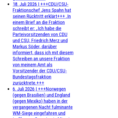
18. Juli 2026
|
+++CDU/CSU-
Fraktionschef Jens Spahn hat
seinen Rücktritt erklärt+++ .In
einem Brief an die Fraktion
schreibt er: „Ich habe die
Parteivorsitzenden von CDU
und CSU, Friedrich Merz und
Markus Söder, darüber
informiert, dass ich mit diesem
Schreiben an unsere Fraktion
von meinem Amt als
Vorsitzender der CDU/CSU-
Bundestagsfraktion
zurücktrete.+++
6. Juli 2026
|
+++Norwegen
(gegen Brasilien) und England
(gegen Mexiko) haben in der
vergangenen Nacht fulminante
WM-Siege eingefahren und