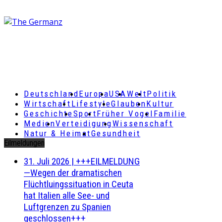
Deutschland
Europa
USA
Welt
Politik
Wirtschaft
Lifestyle
Glauben
Kultur
Geschichte
Sport
Früher Vogel
Familie
Medien
Verteidigung
Wissenschaft
Natur & Heimat
Gesundheit
Eilmeldungen
31. Juli 2026
|
+++EILMELDUNG
—Wegen der dramatischen
Flüchtluingssituation in Ceuta
hat Italien alle See- und
Luftgrenzen zu Spanien
geschlossen+++