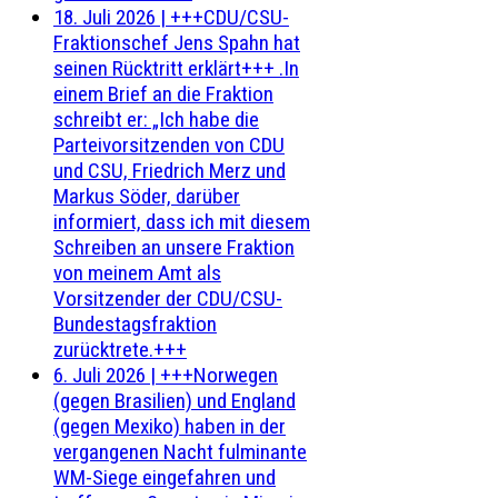
18. Juli 2026
|
+++CDU/CSU-
Fraktionschef Jens Spahn hat
seinen Rücktritt erklärt+++ .In
einem Brief an die Fraktion
schreibt er: „Ich habe die
Parteivorsitzenden von CDU
und CSU, Friedrich Merz und
Markus Söder, darüber
informiert, dass ich mit diesem
Schreiben an unsere Fraktion
von meinem Amt als
Vorsitzender der CDU/CSU-
Bundestagsfraktion
zurücktrete.+++
6. Juli 2026
|
+++Norwegen
(gegen Brasilien) und England
(gegen Mexiko) haben in der
vergangenen Nacht fulminante
WM-Siege eingefahren und