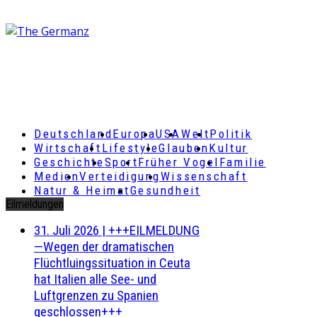
Deutschland
Europa
USA
Welt
Politik
Wirtschaft
Lifestyle
Glauben
Kultur
Geschichte
Sport
Früher Vogel
Familie
Medien
Verteidigung
Wissenschaft
Natur & Heimat
Gesundheit
Eilmeldungen
31. Juli 2026
|
+++EILMELDUNG
—Wegen der dramatischen
Flüchtluingssituation in Ceuta
hat Italien alle See- und
Luftgrenzen zu Spanien
geschlossen+++