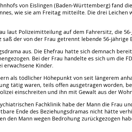
Bahnhofs von Eislingen (Baden-Württemberg) fand di
es, wie sie am Freitag mitteilte. Die drei Leichen
u laut Polizeimitteilung auf dem Fahrersitz, die 56
z saß der von der Frau getrennt lebende 56-jährige
gsdrama aus. Die Ehefrau hatte sich demnach berei
ezogen. Bei der Frau handelte es sich um die FDP-L
ei erwachsene Kinder.
ttlern als tödlicher Höhepunkt von seit längerem anh
tung tätig waren, teils offen ausgetragen worden, 
Polizei einschreiten und ihn mit Gewalt aus der Woh
psychiatrischen Fachklinik habe der Mann die Frau 
chtbare Ende des Beziehungsdramas nicht hätte verhi
gen den Mann wegen Bedrohung zurückgezogen habe.