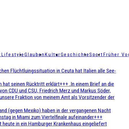
t
Lifestyle
Glauben
Kultur
Geschichte
Sport
Früher Vo
Flüchtluingssituation in Ceuta hat Italien alle See-
t seinen Rücktritt erklärt+++ .In einem Brief an die
en von CDU und CSU, Friedrich Merz und Markus Söder,
 unsere Fraktion von meinem Amt als Vorsitzender der
and (gegen Mexiko) haben in der vergangenen Nacht
stag in Miami zum Viertelfinale aufeinander+++
 heute in ein Hamburger Krankenhaus eingeliefert