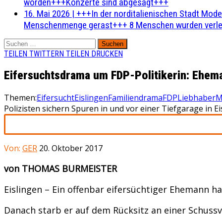
worden+++Konzerte sind abgesagt+++
16. Mai 2026
|
+++In der norditalienischen Stadt Mode
Menschenmenge gerast+++ 8 Menschen wurden verlet
Suchen
nach:
TEILEN
TWITTERN
TEILEN
DRUCKEN
Eifersuchtsdrama um FDP-Politikerin: Ehema
Themen:
Eifersucht
Eislingen
Familiendrama
FDP
Liebhaber
M
Polizisten sichern Spuren in und vor einer Tiefgarage in E
Von:
GER
20. Oktober 2017
von THOMAS BURMEISTER
Eislingen – Ein offenbar eifersüchtiger Ehemann h
Danach starb er auf dem Rücksitz an einer Schussve