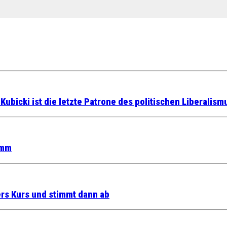
bicki ist die letzte Patrone des politischen Liberalism
amm
ers Kurs und stimmt dann ab