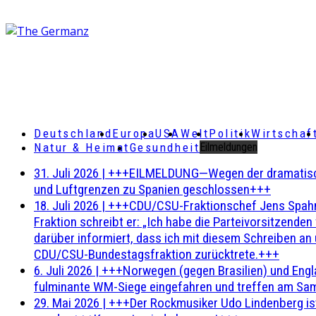
Deutschland
Europa
USA
Welt
Politik
Wirtschaf
Natur & Heimat
Gesundheit
Eilmeldungen
31. Juli 2026
|
+++EILMELDUNG—Wegen der dramatischen 
und Luftgrenzen zu Spanien geschlossen+++
18. Juli 2026
|
+++CDU/CSU-Fraktionschef Jens Spahn ha
Fraktion schreibt er: „Ich habe die Parteivorsitzend
darüber informiert, dass ich mit diesem Schreiben an
CDU/CSU-Bundestagsfraktion zurücktrete.+++
6. Juli 2026
|
+++Norwegen (gegen Brasilien) und Engl
fulminante WM-Siege eingefahren und treffen am Sam
29. Mai 2026
|
+++Der Rockmusiker Udo Lindenberg ist