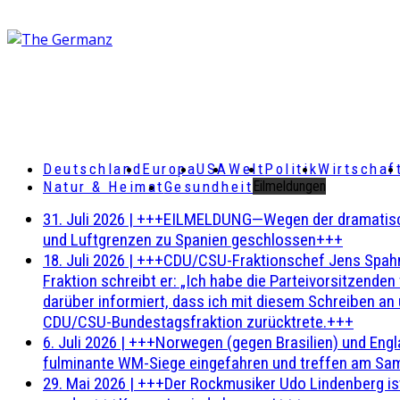
Deutschland
Europa
USA
Welt
Politik
Wirtschaf
Natur & Heimat
Gesundheit
Eilmeldungen
31. Juli 2026
|
+++EILMELDUNG—Wegen der dramatischen 
und Luftgrenzen zu Spanien geschlossen+++
18. Juli 2026
|
+++CDU/CSU-Fraktionschef Jens Spahn ha
Fraktion schreibt er: „Ich habe die Parteivorsitzend
darüber informiert, dass ich mit diesem Schreiben an
CDU/CSU-Bundestagsfraktion zurücktrete.+++
6. Juli 2026
|
+++Norwegen (gegen Brasilien) und Engl
fulminante WM-Siege eingefahren und treffen am Sam
29. Mai 2026
|
+++Der Rockmusiker Udo Lindenberg ist