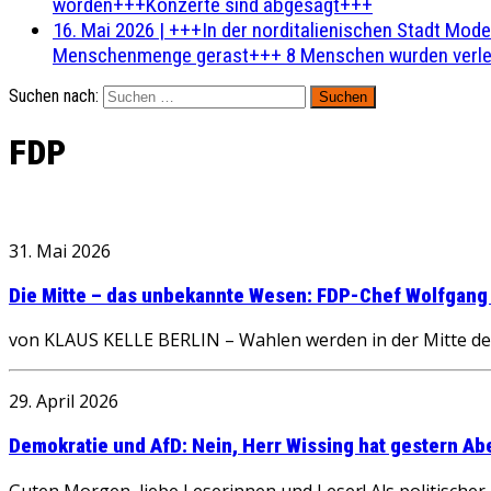
worden+++Konzerte sind abgesagt+++
16. Mai 2026
|
+++In der norditalienischen Stadt Mode
Menschenmenge gerast+++ 8 Menschen wurden verlet
Suchen nach:
FDP
31. Mai 2026
Die Mitte – das unbekannte Wesen: FDP-Chef Wolfgang Ku
von KLAUS KELLE BERLIN – Wahlen werden in der Mitte der 
29. April 2026
Demokratie und AfD: Nein, Herr Wissing hat gestern Abe
Guten Morgen, liebe Leserinnen und Leser! Als politische