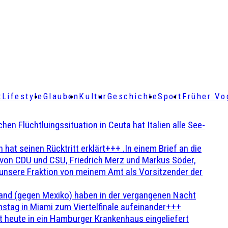
t
Lifestyle
Glauben
Kultur
Geschichte
Sport
Früher Vo
Flüchtluingssituation in Ceuta hat Italien alle See-
t seinen Rücktritt erklärt+++ .In einem Brief an die
en von CDU und CSU, Friedrich Merz und Markus Söder,
 unsere Fraktion von meinem Amt als Vorsitzender der
and (gegen Mexiko) haben in der vergangenen Nacht
stag in Miami zum Viertelfinale aufeinander+++
 heute in ein Hamburger Krankenhaus eingeliefert