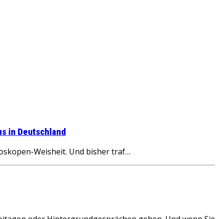
us in Deutschland
oskopen-Weisheit. Und bisher traf…
arteitagen oder Hintergrundgesprächen gehen. Und wenn Sie