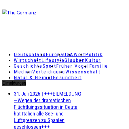
Deutschland
Europa
USA
Welt
Politik
Wirtschaft
Lifestyle
Glauben
Kultur
Geschichte
Sport
Früher Vogel
Familie
Medien
Verteidigung
Wissenschaft
Natur & Heimat
Gesundheit
Eilmeldungen
31. Juli 2026
|
+++EILMELDUNG
—Wegen der dramatischen
Flüchtluingssituation in Ceuta
hat Italien alle See- und
Luftgrenzen zu Spanien
geschlossen+++