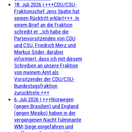
18. Juli 2026
|
+++CDU/CSU-
Fraktionschef Jens Spahn hat
seinen Rücktritt erklärt+++ .In
einem Brief an die Fraktion
schreibt er: „Ich habe die
Parteivorsitzenden von CDU
und CSU, Friedrich Merz und
Markus Söder, darüber
informiert, dass ich mit diesem
Schreiben an unsere Fraktion
von meinem Amt als
Vorsitzender der CDU/CSU-
Bundestagsfraktion
zurücktrete.+++
6. Juli 2026
|
+++Norwegen
(gegen Brasilien) und England
(gegen Mexiko) haben in der
vergangenen Nacht fulminante
WM-Siege eingefahren und