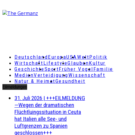
Deutschland
Europa
USA
Welt
Politik
Wirtschaft
Lifestyle
Glauben
Kultur
Geschichte
Sport
Früher Vogel
Familie
Medien
Verteidigung
Wissenschaft
Natur & Heimat
Gesundheit
Eilmeldungen
31. Juli 2026
|
+++EILMELDUNG
—Wegen der dramatischen
Flüchtluingssituation in Ceuta
hat Italien alle See- und
Luftgrenzen zu Spanien
geschlossen+++