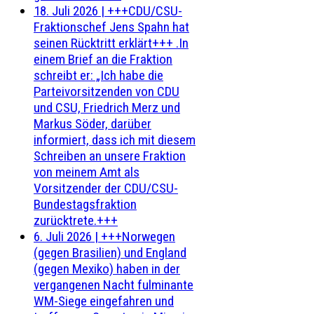
18. Juli 2026
|
+++CDU/CSU-
Fraktionschef Jens Spahn hat
seinen Rücktritt erklärt+++ .In
einem Brief an die Fraktion
schreibt er: „Ich habe die
Parteivorsitzenden von CDU
und CSU, Friedrich Merz und
Markus Söder, darüber
informiert, dass ich mit diesem
Schreiben an unsere Fraktion
von meinem Amt als
Vorsitzender der CDU/CSU-
Bundestagsfraktion
zurücktrete.+++
6. Juli 2026
|
+++Norwegen
(gegen Brasilien) und England
(gegen Mexiko) haben in der
vergangenen Nacht fulminante
WM-Siege eingefahren und