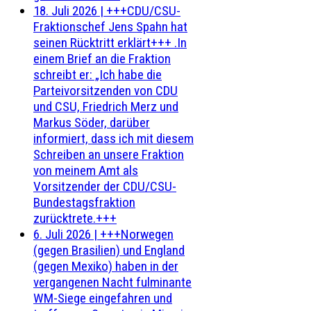
18. Juli 2026
|
+++CDU/CSU-
Fraktionschef Jens Spahn hat
seinen Rücktritt erklärt+++ .In
einem Brief an die Fraktion
schreibt er: „Ich habe die
Parteivorsitzenden von CDU
und CSU, Friedrich Merz und
Markus Söder, darüber
informiert, dass ich mit diesem
Schreiben an unsere Fraktion
von meinem Amt als
Vorsitzender der CDU/CSU-
Bundestagsfraktion
zurücktrete.+++
6. Juli 2026
|
+++Norwegen
(gegen Brasilien) und England
(gegen Mexiko) haben in der
vergangenen Nacht fulminante
WM-Siege eingefahren und