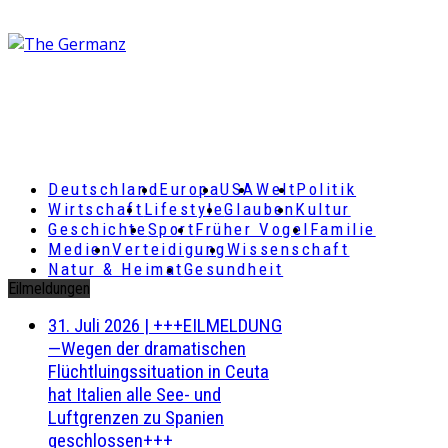
Deutschland
Europa
USA
Welt
Politik
Wirtschaft
Lifestyle
Glauben
Kultur
Geschichte
Sport
Früher Vogel
Familie
Medien
Verteidigung
Wissenschaft
Natur & Heimat
Gesundheit
Eilmeldungen
31. Juli 2026
|
+++EILMELDUNG
—Wegen der dramatischen
Flüchtluingssituation in Ceuta
hat Italien alle See- und
Luftgrenzen zu Spanien
geschlossen+++