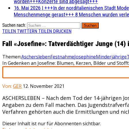
worden+++Konzerte sind abgesagt+++
16. Mai 2026
|
+++In der norditalienischen Stadt Mode
Menschenmenge gerast+++ 8 Menschen wurden verlet
Suchen nach:
TEILEN
TWITTERN
TEILEN
DRUCKEN
Fall «Josefine»: Tatverdächtiger Junge (14)
Themen:
Aschersleben
Festnahme
Josephine
Minderjährige
In Gedenken an Josefine: Blumen, Kerzen, Bilder und Stof
Von:
GER
12. November 2021
ASCHERSLEBEN – Nach dem Tod der 14-jährigen Jose
Angaben zu dem Fall machen. Das Jugendstrafverfah
Verfahren gehörten auch die Ermittlungen und nich
Dieser Inhalt ist nur für Abonnenten sichtbar.