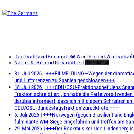
Deutschland
Europa
USA
Welt
Politik
Wirtschaf
Natur & Heimat
Gesundheit
Eilmeldungen
31. Juli 2026
|
+++EILMELDUNG—Wegen der dramatischen 
und Luftgrenzen zu Spanien geschlossen+++
18. Juli 2026
|
+++CDU/CSU-Fraktionschef Jens Spahn ha
Fraktion schreibt er: „Ich habe die Parteivorsitzend
darüber informiert, dass ich mit diesem Schreiben an
CDU/CSU-Bundestagsfraktion zurücktrete.+++
6. Juli 2026
|
+++Norwegen (gegen Brasilien) und Engl
fulminante WM-Siege eingefahren und treffen am Sam
29. Mai 2026
|
+++Der Rockmusiker Udo Lindenberg ist