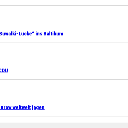
Suwalki-Lücke“ ins Baltikum
 CDU
urow weltweit jagen