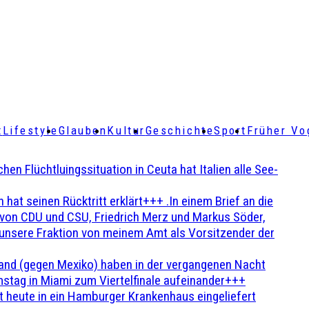
t
Lifestyle
Glauben
Kultur
Geschichte
Sport
Früher Vo
Flüchtluingssituation in Ceuta hat Italien alle See-
t seinen Rücktritt erklärt+++ .In einem Brief an die
en von CDU und CSU, Friedrich Merz und Markus Söder,
 unsere Fraktion von meinem Amt als Vorsitzender der
and (gegen Mexiko) haben in der vergangenen Nacht
stag in Miami zum Viertelfinale aufeinander+++
 heute in ein Hamburger Krankenhaus eingeliefert