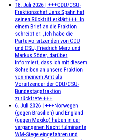
18. Juli 2026
|
+++CDU/CSU-
Fraktionschef Jens Spahn hat
seinen Rücktritt erklärt+++ .In
einem Brief an die Fraktion
schreibt er: „Ich habe die
Parteivorsitzenden von CDU
und CSU, Friedrich Merz und
Markus Söder, darüber
informiert, dass ich mit diesem
Schreiben an unsere Fraktion
von meinem Amt als
Vorsitzender der CDU/CSU-
Bundestagsfraktion
zurücktrete.+++
6. Juli 2026
|
+++Norwegen
(gegen Brasilien) und England
(gegen Mexiko) haben in der
vergangenen Nacht fulminante
WM-Siege eingefahren und