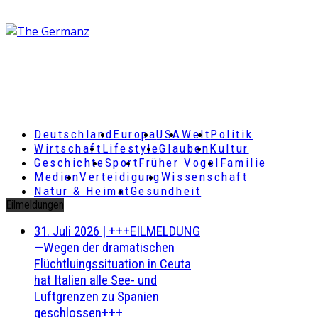
Deutschland
Europa
USA
Welt
Politik
Wirtschaft
Lifestyle
Glauben
Kultur
Geschichte
Sport
Früher Vogel
Familie
Medien
Verteidigung
Wissenschaft
Natur & Heimat
Gesundheit
Eilmeldungen
31. Juli 2026
|
+++EILMELDUNG
—Wegen der dramatischen
Flüchtluingssituation in Ceuta
hat Italien alle See- und
Luftgrenzen zu Spanien
geschlossen+++