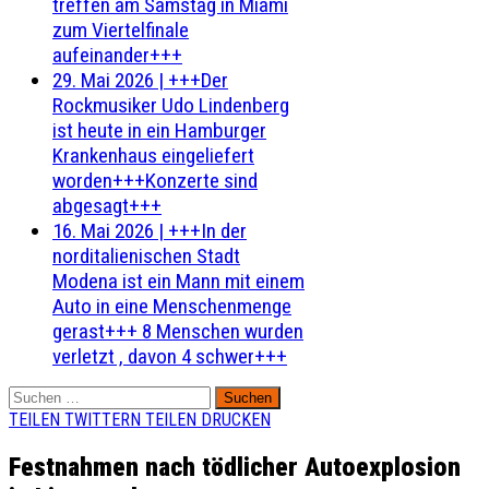
treffen am Samstag in Miami
zum Viertelfinale
aufeinander+++
29. Mai 2026
|
+++Der
Rockmusiker Udo Lindenberg
ist heute in ein Hamburger
Krankenhaus eingeliefert
worden+++Konzerte sind
abgesagt+++
16. Mai 2026
|
+++In der
norditalienischen Stadt
Modena ist ein Mann mit einem
Auto in eine Menschenmenge
gerast+++ 8 Menschen wurden
verletzt , davon 4 schwer+++
Suchen
nach:
TEILEN
TWITTERN
TEILEN
DRUCKEN
Festnahmen nach tödlicher Autoexplosion