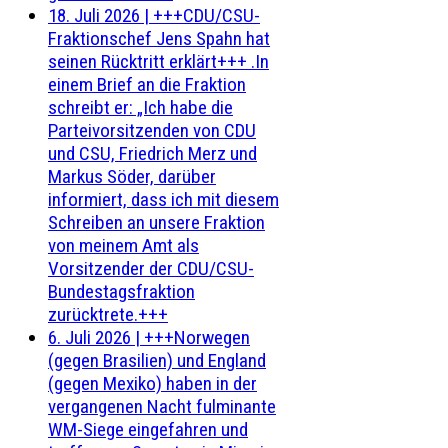
18. Juli 2026
|
+++CDU/CSU-
Fraktionschef Jens Spahn hat
seinen Rücktritt erklärt+++ .In
einem Brief an die Fraktion
schreibt er: „Ich habe die
Parteivorsitzenden von CDU
und CSU, Friedrich Merz und
Markus Söder, darüber
informiert, dass ich mit diesem
Schreiben an unsere Fraktion
von meinem Amt als
Vorsitzender der CDU/CSU-
Bundestagsfraktion
zurücktrete.+++
6. Juli 2026
|
+++Norwegen
(gegen Brasilien) und England
(gegen Mexiko) haben in der
vergangenen Nacht fulminante
WM-Siege eingefahren und