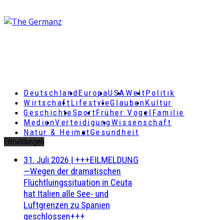
Deutschland
Europa
USA
Welt
Politik
Wirtschaft
Lifestyle
Glauben
Kultur
Geschichte
Sport
Früher Vogel
Familie
Medien
Verteidigung
Wissenschaft
Natur & Heimat
Gesundheit
Eilmeldungen
31. Juli 2026
|
+++EILMELDUNG
—Wegen der dramatischen
Flüchtluingssituation in Ceuta
hat Italien alle See- und
Luftgrenzen zu Spanien
geschlossen+++