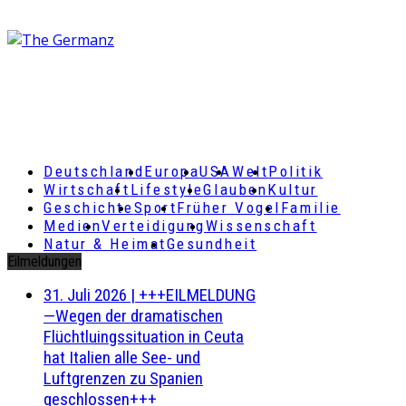
Deutschland
Europa
USA
Welt
Politik
Wirtschaft
Lifestyle
Glauben
Kultur
Geschichte
Sport
Früher Vogel
Familie
Medien
Verteidigung
Wissenschaft
Natur & Heimat
Gesundheit
Eilmeldungen
31. Juli 2026
|
+++EILMELDUNG
—Wegen der dramatischen
Flüchtluingssituation in Ceuta
hat Italien alle See- und
Luftgrenzen zu Spanien
geschlossen+++