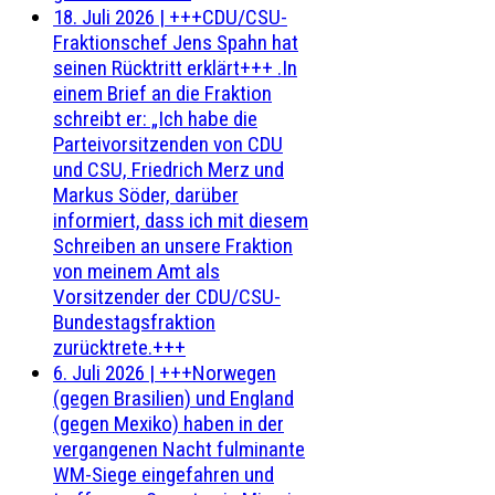
18. Juli 2026
|
+++CDU/CSU-
Fraktionschef Jens Spahn hat
seinen Rücktritt erklärt+++ .In
einem Brief an die Fraktion
schreibt er: „Ich habe die
Parteivorsitzenden von CDU
und CSU, Friedrich Merz und
Markus Söder, darüber
informiert, dass ich mit diesem
Schreiben an unsere Fraktion
von meinem Amt als
Vorsitzender der CDU/CSU-
Bundestagsfraktion
zurücktrete.+++
6. Juli 2026
|
+++Norwegen
(gegen Brasilien) und England
(gegen Mexiko) haben in der
vergangenen Nacht fulminante
WM-Siege eingefahren und