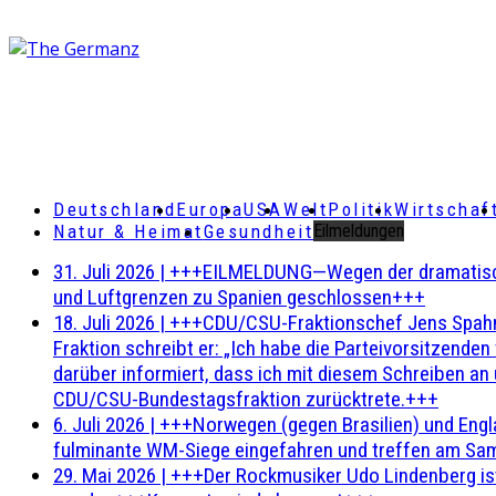
Deutschland
Europa
USA
Welt
Politik
Wirtschaf
Natur & Heimat
Gesundheit
Eilmeldungen
31. Juli 2026
|
+++EILMELDUNG—Wegen der dramatischen 
und Luftgrenzen zu Spanien geschlossen+++
18. Juli 2026
|
+++CDU/CSU-Fraktionschef Jens Spahn ha
Fraktion schreibt er: „Ich habe die Parteivorsitzend
darüber informiert, dass ich mit diesem Schreiben an
CDU/CSU-Bundestagsfraktion zurücktrete.+++
6. Juli 2026
|
+++Norwegen (gegen Brasilien) und Engl
fulminante WM-Siege eingefahren und treffen am Sam
29. Mai 2026
|
+++Der Rockmusiker Udo Lindenberg ist