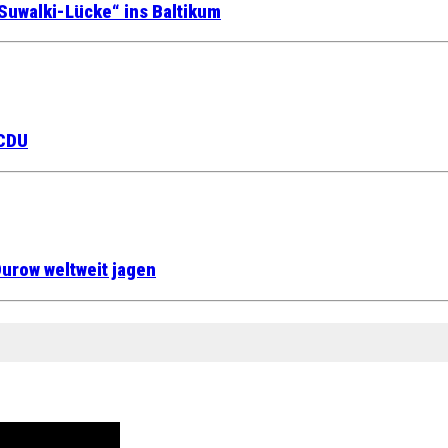
Suwalki-Lücke“ ins Baltikum
 CDU
urow weltweit jagen