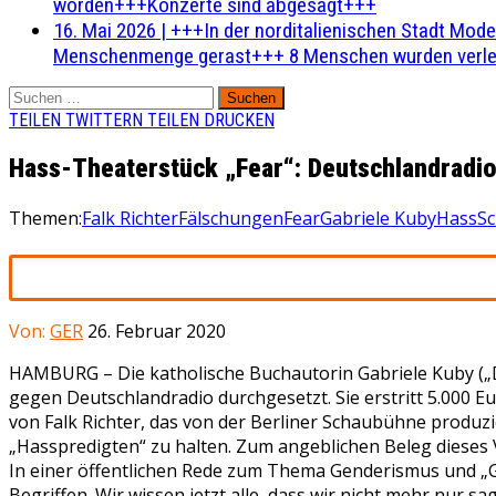
worden+++Konzerte sind abgesagt+++
16. Mai 2026
|
+++In der norditalienischen Stadt Mode
Menschenmenge gerast+++ 8 Menschen wurden verlet
Suchen
nach:
TEILEN
TWITTERN
TEILEN
DRUCKEN
Hass-Theaterstück „Fear“: Deutschlandradio 
Themen:
Falk Richter
Fälschungen
Fear
Gabriele Kuby
Hass
S
Von:
GER
26. Februar 2020
HAMBURG – Die katholische Buchautorin Gabriele Kuby („D
gegen Deutschlandradio durchgesetzt. Sie erstritt 5.000 
von Falk Richter, das von der Berliner Schaubühne produ
„Hasspredigten“ zu halten. Zum angeblichen Beleg dieses V
In einer öffentlichen Rede zum Thema Genderismus und „
Begriffen. Wir wissen jetzt alle, dass wir nicht mehr nu