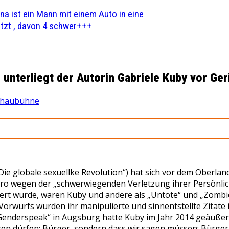
na ist ein Mann mit einem Auto in eine
zt , davon 4 schwer+++
unterliegt der Autorin Gabriele Kuby vor Ger
chaubühne
ie globale sexuellke Revolution“) hat sich vor dem Oberl
Euro wegen der „schwerwiegenden Verletzung ihrer Persönlic
ziert wurde, waren Kuby und andere als „Untote“ und „Zomb
orwurfs wurden ihr manipulierte und sinnentstellte Zitate 
Genderspeak“ in Augsburg hatte Kuby im Jahr 2014 geäußer
r sagen dürfen: Bürger, sondern dass wir sagen müssen: Bür