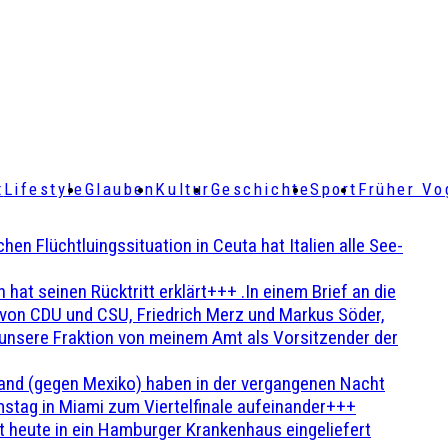
t
Lifestyle
Glauben
Kultur
Geschichte
Sport
Früher Vo
Flüchtluingssituation in Ceuta hat Italien alle See-
t seinen Rücktritt erklärt+++ .In einem Brief an die
en von CDU und CSU, Friedrich Merz und Markus Söder,
 unsere Fraktion von meinem Amt als Vorsitzender der
and (gegen Mexiko) haben in der vergangenen Nacht
stag in Miami zum Viertelfinale aufeinander+++
 heute in ein Hamburger Krankenhaus eingeliefert