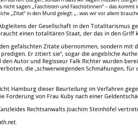
nicht sagen: „Faschisten und Faschistinnen“ – das kommt ir
e „Zitat“ in den Mund gelegt: „…was wir vor allem brauche
Abgleitens der Gesellschaft in den Totalitarismus ge
raucht einen totalitären Staat, der das in den Griff k
nden gefälschten Zitate übernommen, sondern mit d
predigen. Er zitiert sie“, sogar die angebliche Auth
 den Autor und Regisseur Falk Richter wurden bere
 verboten, die „schwerwiegenden Schmähungen, für d
icht Hamburg dieser Beurteilung im Verfahren geg
ie Forderung von Frau Kuby nach einer Geldentschäd
anzleides Rechtsanwalts Joachim Steinhöfel vertret
ath.net.