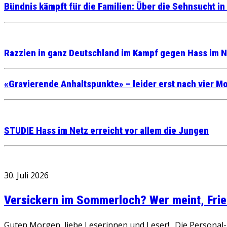
Bündnis kämpft für die Familien: Über die Sehnsucht i
Razzien in ganz Deutschland im Kampf gegen Hass im N
«Gravierende Anhaltspunkte» – leider erst nach vier M
STUDIE Hass im Netz erreicht vor allem die Jungen
30. Juli 2026
Versickern im Sommerloch? Wer meint, Fried
Guten Morgen, liebe Leserinnen und Leser! „Die Personal-R