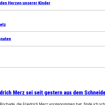
n den Herzen unserer Kinder
etz
onaten
rich Merz sei seit gestern aus dem Schneider
ochade, die Friedrich Merz vorgenommen hat, finde ich schw