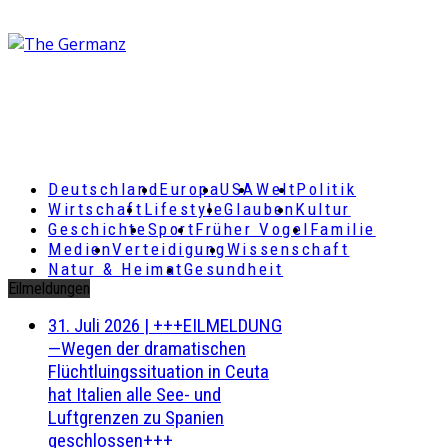
Deutschland
Europa
USA
Welt
Politik
Wirtschaft
Lifestyle
Glauben
Kultur
Geschichte
Sport
Früher Vogel
Familie
Medien
Verteidigung
Wissenschaft
Natur & Heimat
Gesundheit
Eilmeldungen
31. Juli 2026
|
+++EILMELDUNG
—Wegen der dramatischen
Flüchtluingssituation in Ceuta
hat Italien alle See- und
Luftgrenzen zu Spanien
geschlossen+++