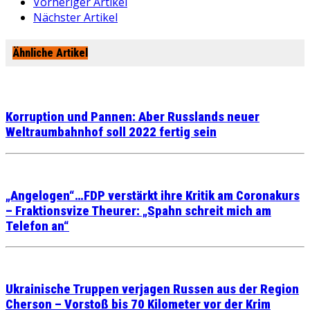
Vorheriger Artikel
Nächster Artikel
Ähnliche Artikel
Korruption und Pannen: Aber Russlands neuer
Weltraumbahnhof soll 2022 fertig sein
„Angelogen“…FDP verstärkt ihre Kritik am Coronakurs
– Fraktionsvize Theurer: „Spahn schreit mich am
Telefon an“
Ukrainische Truppen verjagen Russen aus der Region
Cherson – Vorstoß bis 70 Kilometer vor der Krim