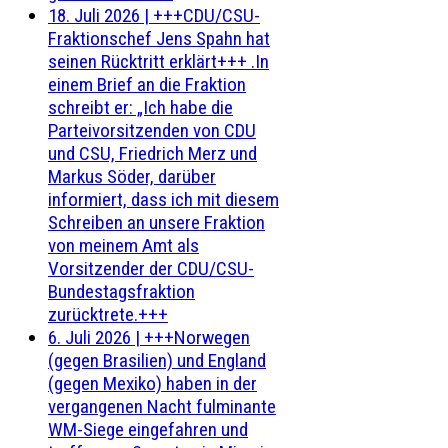
18. Juli 2026
|
+++CDU/CSU-
Fraktionschef Jens Spahn hat
seinen Rücktritt erklärt+++ .In
einem Brief an die Fraktion
schreibt er: „Ich habe die
Parteivorsitzenden von CDU
und CSU, Friedrich Merz und
Markus Söder, darüber
informiert, dass ich mit diesem
Schreiben an unsere Fraktion
von meinem Amt als
Vorsitzender der CDU/CSU-
Bundestagsfraktion
zurücktrete.+++
6. Juli 2026
|
+++Norwegen
(gegen Brasilien) und England
(gegen Mexiko) haben in der
vergangenen Nacht fulminante
WM-Siege eingefahren und