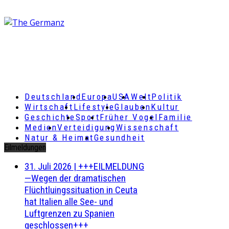
Deutschland
Europa
USA
Welt
Politik
Wirtschaft
Lifestyle
Glauben
Kultur
Geschichte
Sport
Früher Vogel
Familie
Medien
Verteidigung
Wissenschaft
Natur & Heimat
Gesundheit
Eilmeldungen
31. Juli 2026
|
+++EILMELDUNG
—Wegen der dramatischen
Flüchtluingssituation in Ceuta
hat Italien alle See- und
Luftgrenzen zu Spanien
geschlossen+++