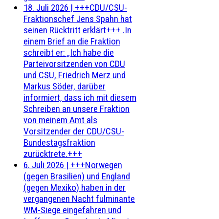
18. Juli 2026
|
+++CDU/CSU-
Fraktionschef Jens Spahn hat
seinen Rücktritt erklärt+++ .In
einem Brief an die Fraktion
schreibt er: „Ich habe die
Parteivorsitzenden von CDU
und CSU, Friedrich Merz und
Markus Söder, darüber
informiert, dass ich mit diesem
Schreiben an unsere Fraktion
von meinem Amt als
Vorsitzender der CDU/CSU-
Bundestagsfraktion
zurücktrete.+++
6. Juli 2026
|
+++Norwegen
(gegen Brasilien) und England
(gegen Mexiko) haben in der
vergangenen Nacht fulminante
WM-Siege eingefahren und