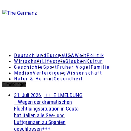
Deutschland
Europa
USA
Welt
Politik
Wirtschaft
Lifestyle
Glauben
Kultur
Geschichte
Sport
Früher Vogel
Familie
Medien
Verteidigung
Wissenschaft
Natur & Heimat
Gesundheit
Eilmeldungen
31. Juli 2026
|
+++EILMELDUNG
—Wegen der dramatischen
Flüchtluingssituation in Ceuta
hat Italien alle See- und
Luftgrenzen zu Spanien
geschlossen+++