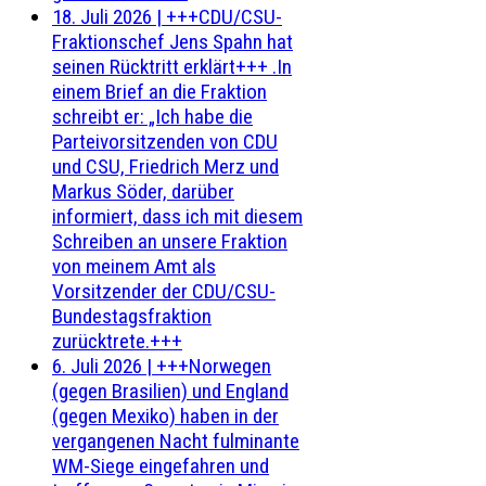
18. Juli 2026
|
+++CDU/CSU-
Fraktionschef Jens Spahn hat
seinen Rücktritt erklärt+++ .In
einem Brief an die Fraktion
schreibt er: „Ich habe die
Parteivorsitzenden von CDU
und CSU, Friedrich Merz und
Markus Söder, darüber
informiert, dass ich mit diesem
Schreiben an unsere Fraktion
von meinem Amt als
Vorsitzender der CDU/CSU-
Bundestagsfraktion
zurücktrete.+++
6. Juli 2026
|
+++Norwegen
(gegen Brasilien) und England
(gegen Mexiko) haben in der
vergangenen Nacht fulminante
WM-Siege eingefahren und