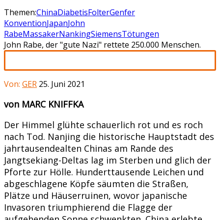
Themen:
China
Diabetis
Folter
Genfer
Konvention
Japan
John
Rabe
Massaker
Nanking
Siemens
Tötungen
John Rabe, der "gute Nazi" rettete 250.000 Menschen.
Von:
GER
25. Juni 2021
von MARC KNIFFKA
Der Himmel glühte schauerlich rot und es roch
nach Tod. Nanjing die historische Hauptstadt des
jahrtausendealten Chinas am Rande des
Jangtsekiang-Deltas lag im Sterben und glich der
Pforte zur Hölle. Hunderttausende Leichen und
abgeschlagene Köpfe säumten die Straßen,
Plätze und Häuserruinen, wovor japanische
Invasoren triumphierend die Flagge der
aufgehenden Sonne schwenkten. China erlebte