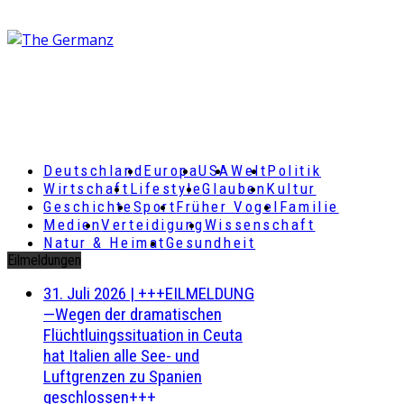
Deutschland
Europa
USA
Welt
Politik
Wirtschaft
Lifestyle
Glauben
Kultur
Geschichte
Sport
Früher Vogel
Familie
Medien
Verteidigung
Wissenschaft
Natur & Heimat
Gesundheit
Eilmeldungen
31. Juli 2026
|
+++EILMELDUNG
—Wegen der dramatischen
Flüchtluingssituation in Ceuta
hat Italien alle See- und
Luftgrenzen zu Spanien
geschlossen+++