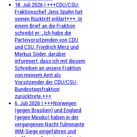
18. Juli 2026
|
+++CDU/CSU-
Fraktionschef Jens Spahn hat
seinen Rücktritt erklärt+++ .In
einem Brief an die Fraktion
schreibt er: „Ich habe die
Parteivorsitzenden von CDU
und CSU, Friedrich Merz und
Markus Söder, darüber
informiert, dass ich mit diesem
Schreiben an unsere Fraktion
von meinem Amt als
Vorsitzender der CDU/CSU-
Bundestagsfraktion
zurücktrete.+++
6. Juli 2026
|
+++Norwegen
(gegen Brasilien) und England
(gegen Mexiko) haben in der
vergangenen Nacht fulminante
WM-Siege eingefahren und