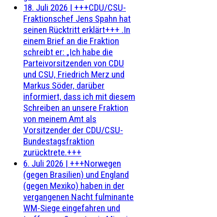
18. Juli 2026
|
+++CDU/CSU-
Fraktionschef Jens Spahn hat
seinen Rücktritt erklärt+++ .In
einem Brief an die Fraktion
schreibt er: „Ich habe die
Parteivorsitzenden von CDU
und CSU, Friedrich Merz und
Markus Söder, darüber
informiert, dass ich mit diesem
Schreiben an unsere Fraktion
von meinem Amt als
Vorsitzender der CDU/CSU-
Bundestagsfraktion
zurücktrete.+++
6. Juli 2026
|
+++Norwegen
(gegen Brasilien) und England
(gegen Mexiko) haben in der
vergangenen Nacht fulminante
WM-Siege eingefahren und