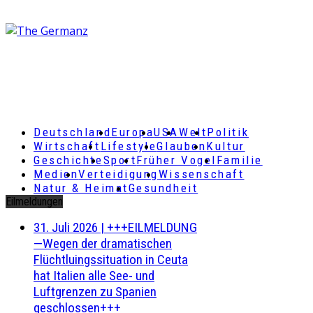
Deutschland
Europa
USA
Welt
Politik
Wirtschaft
Lifestyle
Glauben
Kultur
Geschichte
Sport
Früher Vogel
Familie
Medien
Verteidigung
Wissenschaft
Natur & Heimat
Gesundheit
Eilmeldungen
31. Juli 2026
|
+++EILMELDUNG
—Wegen der dramatischen
Flüchtluingssituation in Ceuta
hat Italien alle See- und
Luftgrenzen zu Spanien
geschlossen+++