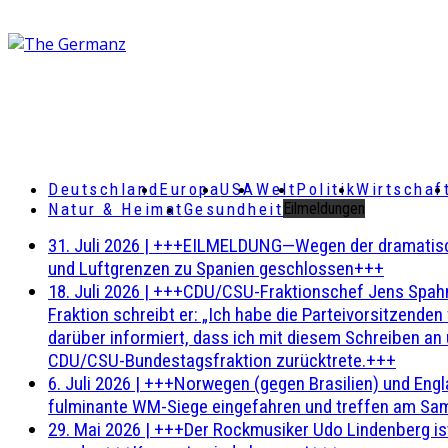
Deutschland
Europa
USA
Welt
Politik
Wirtschaf
Natur & Heimat
Gesundheit
Eilmeldungen
31. Juli 2026
|
+++EILMELDUNG—Wegen der dramatischen 
und Luftgrenzen zu Spanien geschlossen+++
18. Juli 2026
|
+++CDU/CSU-Fraktionschef Jens Spahn ha
Fraktion schreibt er: „Ich habe die Parteivorsitzend
darüber informiert, dass ich mit diesem Schreiben an
CDU/CSU-Bundestagsfraktion zurücktrete.+++
6. Juli 2026
|
+++Norwegen (gegen Brasilien) und Engl
fulminante WM-Siege eingefahren und treffen am Sam
29. Mai 2026
|
+++Der Rockmusiker Udo Lindenberg ist