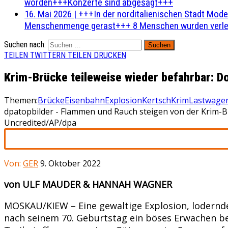
worden+++Konzerte sind abgesagt+++
16. Mai 2026
|
+++In der norditalienischen Stadt Mode
Menschenmenge gerast+++ 8 Menschen wurden verlet
Suchen nach:
TEILEN
TWITTERN
TEILEN
DRUCKEN
Krim-Brücke teileweise wieder befahrbar: Do
Themen:
Brücke
Eisenbahn
Explosion
Kertsch
Krim
Lastwage
dpatopbilder - Flammen und Rauch steigen von der Krim-Brü
Uncredited/AP/dpa
Von:
GER
9. Oktober 2022
von ULF MAUDER & HANNAH WAGNER
MOSKAU/KIEW – Eine gewaltige Explosion, lodernd
nach seinem 70. Geburtstag ein böses Erwachen b