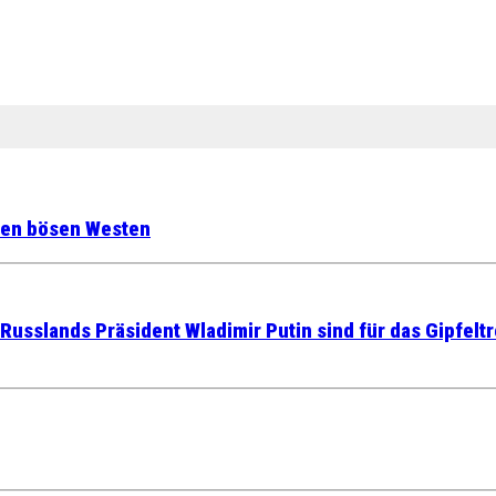
 den bösen Westen
Russlands Präsident Wladimir Putin sind für das Gipfelt