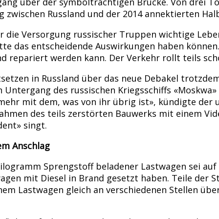
ng über der symbolträchtigen Brücke. Von drei Tot
 zwischen Russland und der 2014 annektierten Halbin
für die Versorgung russischer Truppen wichtige Leb
hätte das entscheidende Auswirkungen haben können. 
 repariert werden kann. Der Verkehr rollt teils sch
ntsetzen in Russland über das neue Debakel trotzde
n Untergang des russischen Kriegsschiffs «Moskwa» 
ehr mit dem, was von ihr übrig ist», kündigte der
nahmen des teils zerstörten Bauwerks mit einem Vi
ent» singt.
dem Anschlag
Kilogramm Sprengstoff beladener Lastwagen sei auf d
en mit Diesel in Brand gesetzt haben. Teile der St
einem Lastwagen gleich an verschiedenen Stellen üb