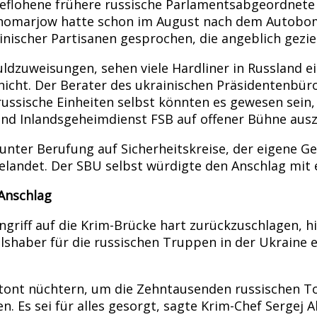
eflohene frühere russische Parlamentsabgeordnete 
onomarjow hatte schon im August nach dem Autobom
nischer Partisanen gesprochen, die angeblich gezie
ldzuweisungen, sehen viele Hardliner in Russland e
 nicht. Der Berater des ukrainischen Präsidentenbüro
 russische Einheiten selbst könnten es gewesen sein
d Inlandsgeheimdienst FSB auf offener Bühne ausz
 unter Berufung auf Sicherheitskreise, der eigene G
elandet. Der SBU selbst würdigte den Anschlag mit 
 Anschlag
iff auf die Krim-Brücke hart zurückzuschlagen, hiel
aber für die russischen Truppen in der Ukraine ei
tont nüchtern, um die Zehntausenden russischen To
en. Es sei für alles gesorgt, sagte Krim-Chef Sergej 