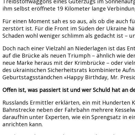
Treibstoffwaggons eines Güterzugs im Sonnenaufga
ihm selbst eröffnete 19 Kilometer lange Verbindung
Für einen Moment sah es so aus, als ob die auch 
zerstört ist. Für die Front im Süden der Ukraine 
Schaden wohl weniger schlimm als gedacht ist – und
Doch nach einer Vielzahl an Niederlagen ist das E
auf die Brücke als neuen Triumph – ähnlich wie de
neue Marke heraus mit der Krimbrücke – oder vielm
des ukrainischen Sicherheitsrats kombinierte Auf
Geburtstagsständchen «Happy Birthday, Mr. Presid
Offen ist, was passiert ist und wer Schuld hat an 
Russlands Ermittler erklärten, ein mit Hunderten 
Bahnstrecke neben der Fahrbahn mehrere Kesselwag
daraufhin unter Experten, wie ein Sprengsatz in 
anrichten kann.