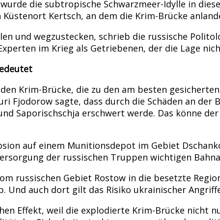
 wurde die subtropische Schwarzmeer-Idylle in die
Küstenort Kertsch, an dem die Krim-Brücke anland
en und wegzustecken, schrieb die russische Politolo
Experten im Krieg als Getriebenen, der die Lage nic
bedeutet
nnenden Krim-Brücke, die zu den am besten gesichert
uri Fjodorow sagte, dass durch die Schäden an der 
d Saporischschja erschwert werde. Das könne der Uk
osion auf einem Munitionsdepot im Gebiet Dschanko
Versorgung der russischen Truppen wichtigen Bahna
 vom russischen Gebiet Rostow in die besetzte Regi
 Und auch dort gilt das Risiko ukrainischer Angriffe
en Effekt, weil die explodierte Krim-Brücke nicht n