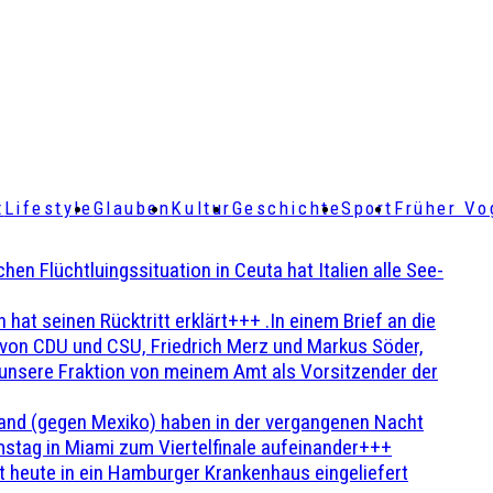
t
Lifestyle
Glauben
Kultur
Geschichte
Sport
Früher Vo
Flüchtluingssituation in Ceuta hat Italien alle See-
t seinen Rücktritt erklärt+++ .In einem Brief an die
en von CDU und CSU, Friedrich Merz und Markus Söder,
 unsere Fraktion von meinem Amt als Vorsitzender der
and (gegen Mexiko) haben in der vergangenen Nacht
stag in Miami zum Viertelfinale aufeinander+++
 heute in ein Hamburger Krankenhaus eingeliefert